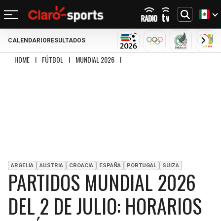
CALENDARIO
RESULTADOS
REGRESAR
REGRESAR
REGRESAR
REGRESAR
REGRESAR
REGRESAR
REGRESAR
REGRESAR
MUNDIAL 2026
OLÍMPICOS
SELECCIÓN
LIG
HOME
I
FÚTBOL
I
MUNDIAL 2026
I
PARTIDOS MUNDIAL 2026 DEL 2 DE JUL
FÚTBOL
FÚTBOL INTERNACIONAL
MOTOR
NFL
NBA
BÉISBOL
OTROS DEPORTES
ACTUALIDAD
MUNDIAL 2026
CHAMPIONS LEAGUE
FÓRMULA 1
MEXICANO
CICLISMO
TENDENCIAS
BILLS
CELTICS
LIGA MX
LALIGA
NASCAR
MLB
TENIS
MÚSICA
DOLPHINS
NETS
SELECCIÓN MEXICANA
PREMIER LEAGUE
BOXEO
CINE Y TV
PATRIOTS
KNICKS
CONCACHAMPIONS
SERIE A
GOLF
VIDEOJUEGOS
ARGELIA
AUSTRIA
CROACIA
ESPAÑA
PORTUGAL
SUIZA
JETS
76ERS
PARTIDOS MUNDIAL 2026
FÚTBOL DE ESTUFA
BUNDESLIGA
UFC
BRONCOS
RAPTORS
DEL 2 DE JULIO: HORARIOS
FÚTBOL FEMENIL
LIGUE 1
CHIEFS
BULLS