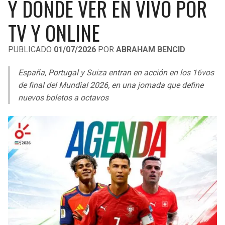
Y DÓNDE VER EN VIVO POR
LIGA DE EXPANSIÓN MX
UEFA EUROPA LEAGUE
TV Y ONLINE
RAIDERS
CAVALIERS
LEAGUES CUP
UEFA CONFERENCE LEAGUE
PUBLICADO
01/07/2026
POR
ABRAHAM BENCID
MLS
CHARGERS
PISTONS
España, Portugal y Suiza entran en acción en los 16vos
COPA LIBERTADORES
RAVENS
PACERS
de final del Mundial 2026, en una jornada que define
COPA SUDAMERICANA
nuevos boletos a octavos
BENGALS
BUCKS
LIGA BETPLAY
BROWNS
HAWKS
OTRAS LIGAS
STEELERS
HORNETS
TEXANS
HEAT
COLTS
MAGIC