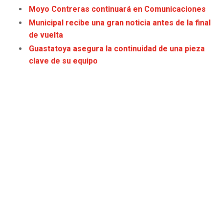
Moyo Contreras continuará en Comunicaciones
JAGUARS
WIZARDS
Municipal recibe una gran noticia antes de la final
TITANS
WARRIORS
de vuelta
Guastatoya asegura la continuidad de una pieza
COWBOYS
CLIPPERS
clave de su equipo
GIANTS
LAKERS
EAGLES
SUNS
COMMANDERS
KINGS
CARDINALS
MAVERICKS
RAMS
ROCKETS
49ERS
GRIZZLIES