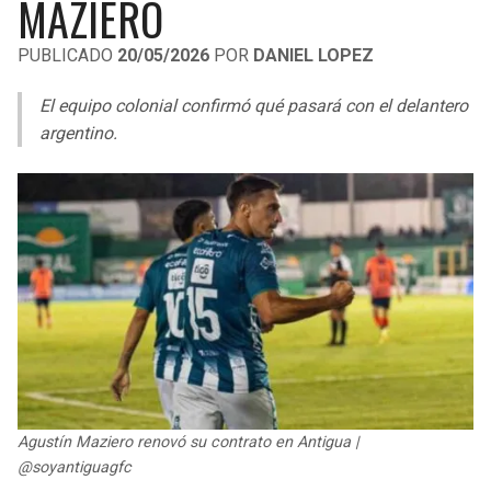
MAZIERO
LIGA DE EXPANSIÓN MX
UEFA EUROPA LEAGUE
PUBLICADO
20/05/2026
POR
DANIEL LOPEZ
RAIDERS
CAVALIERS
LEAGUES CUP
UEFA CONFERENCE LEAGUE
El equipo colonial confirmó qué pasará con el delantero
MLS
CHARGERS
PISTONS
argentino.
COPA LIBERTADORES
RAVENS
PACERS
COPA SUDAMERICANA
BENGALS
BUCKS
LIGA BETPLAY
BROWNS
HAWKS
OTRAS LIGAS
STEELERS
HORNETS
TEXANS
HEAT
Agustín Maziero renovó su contrato en Antigua |
COLTS
MAGIC
@soyantiguagfc