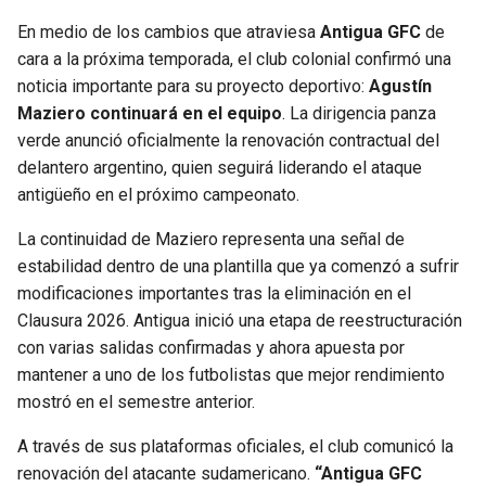
En medio de los cambios que atraviesa
Antigua GFC
de
SEAHAWKS
PELICANS
cara a la próxima temporada, el club colonial confirmó una
noticia importante para su proyecto deportivo:
Agustín
BEARS
SPURS
Maziero continuará en el equipo
. La dirigencia panza
verde anunció oficialmente la renovación contractual del
LIONS
NUGGETS
delantero argentino, quien seguirá liderando el ataque
antigüeño en el próximo campeonato.
PACKERS
TIMBERWOLVES
La continuidad de Maziero representa una señal de
estabilidad dentro de una plantilla que ya comenzó a sufrir
VIKINGS
THUNDER
modificaciones importantes tras la eliminación en el
Clausura 2026. Antigua inició una etapa de reestructuración
FALCONS
TRAIL BLAZERS
con varias salidas confirmadas y ahora apuesta por
mantener a uno de los futbolistas que mejor rendimiento
PANTHERS
JAZZ
mostró en el semestre anterior.
SAINTS
A través de sus plataformas oficiales, el club comunicó la
renovación del atacante sudamericano.
“Antigua GFC