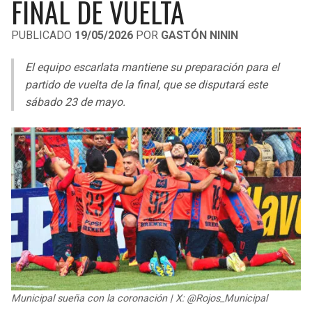
FINAL DE VUELTA
LIGA DE EXPANSIÓN MX
UEFA EUROPA LEAGUE
PUBLICADO
19/05/2026
POR
GASTÓN NININ
RAIDERS
CAVALIERS
LEAGUES CUP
UEFA CONFERENCE LEAGUE
El equipo escarlata mantiene su preparación para el
MLS
CHARGERS
PISTONS
partido de vuelta de la final, que se disputará este
sábado 23 de mayo.
COPA LIBERTADORES
RAVENS
PACERS
COPA SUDAMERICANA
BENGALS
BUCKS
LIGA BETPLAY
BROWNS
HAWKS
OTRAS LIGAS
STEELERS
HORNETS
TEXANS
HEAT
COLTS
MAGIC
Municipal sueña con la coronación | X: @Rojos_Municipal