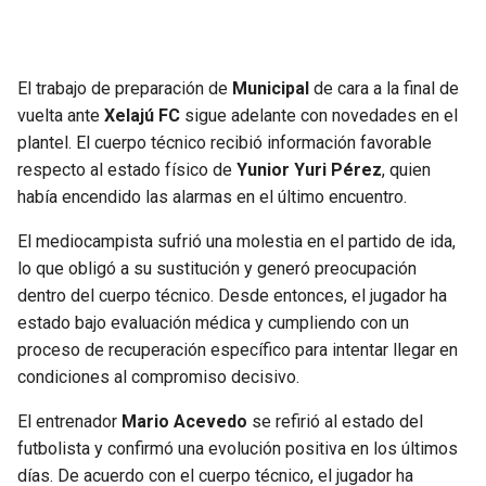
SEAHAWKS
PELICANS
El trabajo de preparación de
Municipal
de cara a la final de
BEARS
SPURS
vuelta ante
Xelajú FC
sigue adelante con novedades en el
plantel. El cuerpo técnico recibió información favorable
LIONS
NUGGETS
respecto al estado físico de
Yunior Yuri Pérez
, quien
había encendido las alarmas en el último encuentro.
PACKERS
TIMBERWOLVES
El mediocampista sufrió una molestia en el partido de ida,
VIKINGS
THUNDER
lo que obligó a su sustitución y generó preocupación
dentro del cuerpo técnico. Desde entonces, el jugador ha
estado bajo evaluación médica y cumpliendo con un
FALCONS
TRAIL BLAZERS
proceso de recuperación específico para intentar llegar en
condiciones al compromiso decisivo.
PANTHERS
JAZZ
El entrenador
Mario Acevedo
se refirió al estado del
SAINTS
futbolista y confirmó una evolución positiva en los últimos
días. De acuerdo con el cuerpo técnico, el jugador ha