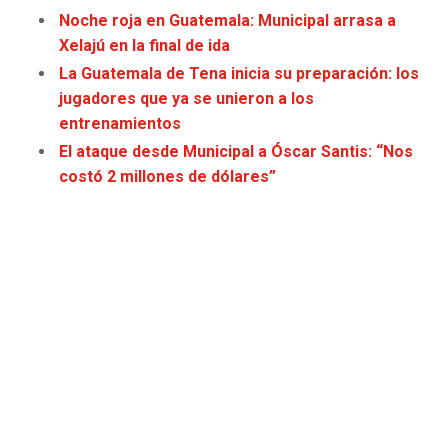
JAGUARS
WIZARDS
Noche roja en Guatemala: Municipal arrasa a
Xelajú en la final de ida
TITANS
WARRIORS
La Guatemala de Tena inicia su preparación: los
jugadores que ya se unieron a los
COWBOYS
CLIPPERS
entrenamientos
El ataque desde Municipal a Óscar Santis: “Nos
GIANTS
LAKERS
costó 2 millones de dólares”
EAGLES
SUNS
COMMANDERS
KINGS
CARDINALS
MAVERICKS
RAMS
ROCKETS
49ERS
GRIZZLIES