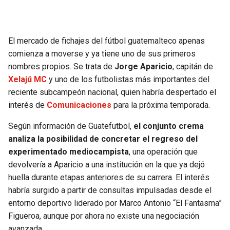
SEAHAWKS
PELICANS
El mercado de fichajes del fútbol guatemalteco apenas
BEARS
SPURS
comienza a moverse y ya tiene uno de sus primeros
nombres propios. Se trata de
Jorge Aparicio
, capitán de
LIONS
NUGGETS
Xelajú MC
y uno de los futbolistas más importantes del
reciente subcampeón nacional, quien habría despertado el
PACKERS
TIMBERWOLVES
interés de
Comunicaciones
para la próxima temporada.
Según información de Guatefutbol,
el conjunto crema
VIKINGS
THUNDER
analiza la posibilidad de concretar el regreso del
experimentado mediocampista
, una operación que
FALCONS
TRAIL BLAZERS
devolvería a Aparicio a una institución en la que ya dejó
huella durante etapas anteriores de su carrera. El interés
PANTHERS
JAZZ
habría surgido a partir de consultas impulsadas desde el
entorno deportivo liderado por Marco Antonio “El Fantasma”
SAINTS
Figueroa, aunque por ahora no existe una negociación
avanzada.