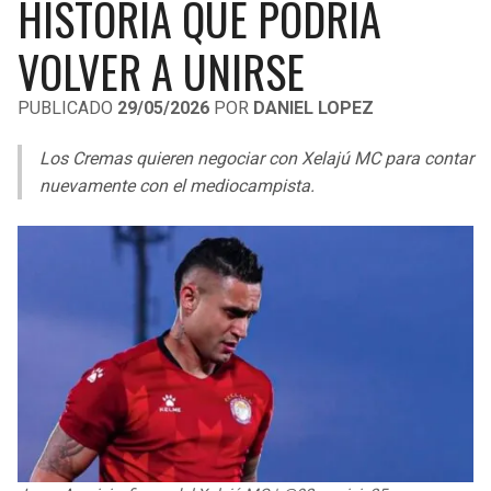
HISTORIA QUE PODRÍA
LIGA DE EXPANSIÓN MX
UEFA EUROPA LEAGUE
VOLVER A UNIRSE
RAIDERS
CAVALIERS
LEAGUES CUP
UEFA CONFERENCE LEAGUE
PUBLICADO
29/05/2026
POR
DANIEL LOPEZ
MLS
CHARGERS
PISTONS
Los Cremas quieren negociar con Xelajú MC para contar
COPA LIBERTADORES
RAVENS
PACERS
nuevamente con el mediocampista.
COPA SUDAMERICANA
BENGALS
BUCKS
LIGA BETPLAY
BROWNS
HAWKS
OTRAS LIGAS
STEELERS
HORNETS
TEXANS
HEAT
COLTS
MAGIC