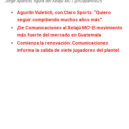
Jorge Aparicio, figura del Xelajú MC | @92aparicio25
JAGUARS
WIZARDS
Agustín Vuletich, con Claro Sports: “Quiero
seguir compitiendo muchos años más”
TITANS
WARRIORS
¡De Comunicaciones al Xelajú MC! El movimiento
más fuerte del mercado en Guatemala
COWBOYS
CLIPPERS
Comienza la renovación: Comunicaciones
informa la salida de siete jugadores del plantel
GIANTS
LAKERS
EAGLES
SUNS
COMMANDERS
KINGS
CARDINALS
MAVERICKS
RAMS
ROCKETS
49ERS
GRIZZLIES