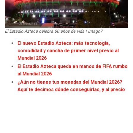
JAGUARS
WIZARDS
TITANS
WARRIORS
El Estadio Azteca celebra 60 años de vida | Imago7
COWBOYS
CLIPPERS
El nuevo Estadio Azteca: más tecnología,
comodidad y cancha de primer nivel previo al
GIANTS
LAKERS
Mundial 2026
El Estadio Azteca queda en manos de FIFA rumbo
EAGLES
SUNS
al Mundial 2026
¿Aún no tienes tus monedas del Mundial 2026?
COMMANDERS
KINGS
Aquí te decimos dónde conseguirlas, y al precio
CARDINALS
MAVERICKS
RAMS
ROCKETS
49ERS
GRIZZLIES