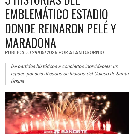
LIGA DE EXPANSIÓN MX
UEFA EUROPA LEAGUE
EMBLEMÁTICO ESTADIO
RAIDERS
CAVALIERS
LEAGUES CUP
UEFA CONFERENCE LEAGUE
DONDE REINARON PELÉ Y
MLS
CHARGERS
PISTONS
MARADONA
COPA LIBERTADORES
RAVENS
PACERS
PUBLICADO
29/05/2026
POR
ALAN OSORNIO
COPA SUDAMERICANA
BENGALS
BUCKS
De partidos históricos a conciertos inolvidables: un
LIGA BETPLAY
repaso por seis décadas de historia del Coloso de Santa
BROWNS
HAWKS
Úrsula
OTRAS LIGAS
STEELERS
HORNETS
TEXANS
HEAT
COLTS
MAGIC