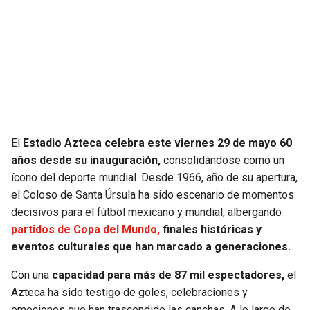
SEAHAWKS
PELICANS
BEARS
SPURS
LIONS
NUGGETS
PACKERS
TIMBERWOLVES
El
Estadio Azteca celebra este viernes 29 de mayo 60
años desde su inauguración,
consolidándose como un
VIKINGS
THUNDER
ícono del deporte mundial. Desde 1966, año de su apertura,
el Coloso de Santa Úrsula ha sido escenario de momentos
FALCONS
TRAIL BLAZERS
decisivos para el fútbol mexicano y mundial, albergando
partidos de Copa del Mundo,
finales históricas y
PANTHERS
JAZZ
eventos culturales que han marcado a generaciones.
Con una
capacidad para más de 87 mil espectadores,
el
SAINTS
Azteca ha sido testigo de goles, celebraciones y
emociones que han trascendido las canchas. A lo largo de