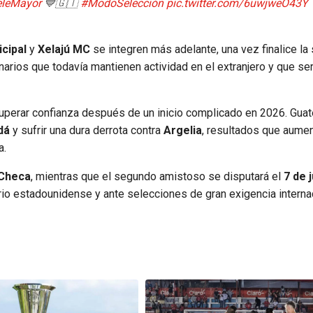
leMayor
💙🇬🇹
#ModoSelección
pic.twitter.com/6uwjweO43Y
cipal
y
Xelajú MC
se integren más adelante, una vez finalice la 
onarios que todavía mantienen actividad en el extranjero y que se
cuperar confianza después de un inicio complicado en 2026. Gua
dá
y sufrir una dura derrota contra
Argelia
, resultados que aumen
a.
 Checa
, mientras que el segundo amistoso se disputará el
7 de 
io estadounidense y ante selecciones de gran exigencia internac