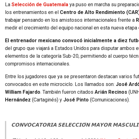
La
Selección de Guatemala
ya puso en marcha su preparació
los entrenamientos en el
Centro de Alto Rendimiento (CAR
trabajar pensando en los amistosos internacionales frente a
R
medir el crecimiento del equipo nacional en esta nueva etapa
El entrenador mexicano convocó inicialmente a diez futb
del grupo que viajará a Estados Unidos para disputar ambos en
elementos de la categoría Sub-20, permitiendo al cuerpo técni
compromisos internacionales.
Entre los jugadores que ya se presentaron destacan varios fu
convocados en este microciclo. Los llamados son:
José Ardó
William Fajardo
. También fueron citados
Arián Recinos
(UNH
Hernández
(Cartaginés) y
José Pinto
(Comunicaciones).
𝗖𝗢𝗡𝗩𝗢𝗖𝗔𝗧𝗢𝗥𝗜𝗔 𝗦𝗘𝗟𝗘𝗖𝗖𝗜𝗢́𝗡 𝗠𝗔𝗬𝗢𝗥 𝗠𝗔𝗦𝗖𝗨𝗟𝗜