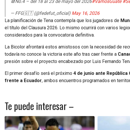
📆No.4 – del 18 al 23 de mayo del 2026
#VamosGuate
#Se
— FFG🇬🇹 (@fedefut_oficial)
May 16, 2026
La planificación de Tena contempla que los jugadores de
Muni
el título del Clausura 2026. Lo mismo ocurrirá con varios legi
considerados para la convocatoria definitiva.
La Bicolor afrontará estos amistosos con la necesidad de re
todavía no conoce la victoria este año tras caer frente a
Cana
presión sobre el proyecto encabezado por Luis Fernando Ten
El primer desafío será el próximo
4 de junio ante República
frente a Ecuador
, ambos encuentros programados en territor
Te puede interesar –