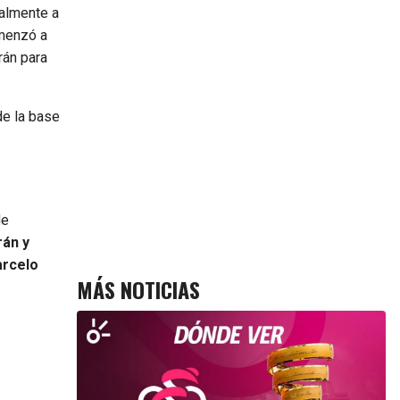
ialmente a
omenzó a
rán para
de la base
de
rán y
rcelo
MÁS NOTICIAS