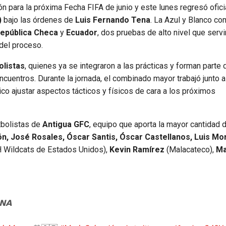
n para la próxima Fecha FIFA de junio y este lunes regresó ofic
)
bajo las órdenes de
Luis Fernando Tena
. La Azul y Blanco c
epública Checa
y
Ecuador
, dos pruebas de alto nivel que servi
 del proceso.
olistas
, quienes ya se integraron a las prácticas y forman parte 
cuentros. Durante la jornada, el combinado mayor trabajó junto a
co ajustar aspectos tácticos y físicos de cara a los próximos
tbolistas de
Antigua GFC
, equipo que aporta la mayor cantidad 
n, José Rosales, Óscar Santis, Óscar Castellanos, Luis Mo
 Wildcats de Estados Unidos),
Kevin Ramírez
(Malacateco),
Ma
𝗡𝗔