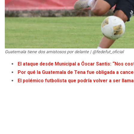
Guatemala tiene dos amistosos por delante | @fedefut_oficial
El ataque desde Municipal a Óscar Santis: “Nos cos
Por qué la Guatemala de Tena fue obligada a cance
El polémico futbolista que podría volver a ser lla