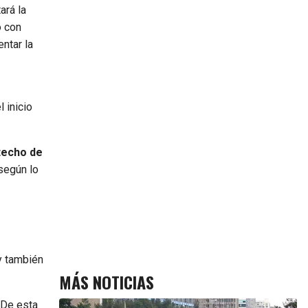
ará la
o con
ntar la
 inicio
 techo de
 según lo
y también
MÁS NOTICIAS
 De esta