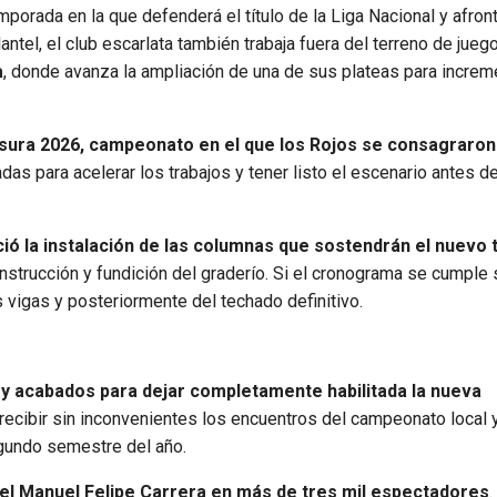
porada en la que defenderá el título de la Liga Nacional y afront
el, el club escarlata también trabaja fuera del terreno de jueg
a
, donde avanza la ampliación de una de sus plateas para increme
sura 2026, campeonato en el que los Rojos se consagraron
as para acelerar los trabajos y tener listo el escenario antes del
ió la instalación de las columnas que sostendrán el nuevo
onstrucción y fundición del graderío. Si el cronograma se cumple
 vigas y posteriormente del techado definitivo.
ra y acabados para dejar completamente habilitada la nueva
 recibir sin inconvenientes los encuentros del campeonato local 
gundo semestre del año.
del Manuel Felipe Carrera en más de tres mil espectadores
.