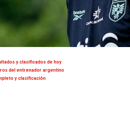
ltados y clasificados de hoy
ros del entrenador argentino
pleto y clasificación