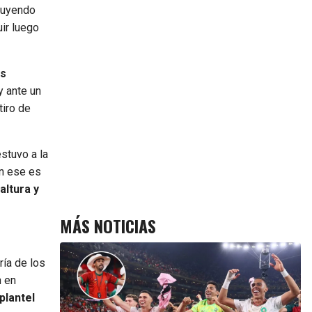
cluyendo
ir luego
as
 y ante un
tiro de
stuvo a la
en ese es
altura y
MÁS NOTICIAS
ría de los
n en
plantel