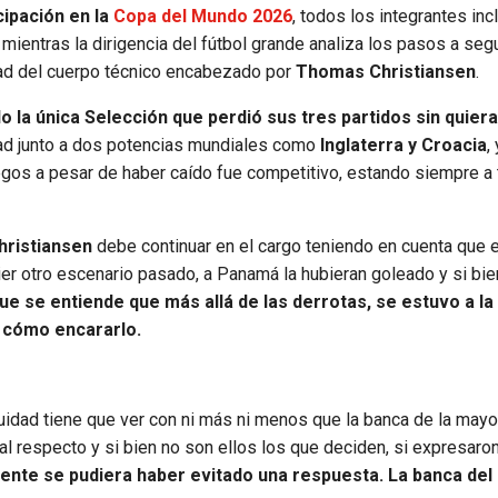
cipación en la
Copa del Mundo 2026
, todos los integrantes in
ientras la dirigencia del fútbol grande analiza los pasos a segu
idad del cuerpo técnico encabezado por
Thomas Christiansen
.
o la única Selección que perdió sus tres partidos sin quier
ltad junto a dos potencias mundiales como
Inglaterra y Croacia
,
uegos a pesar de haber caído fue competitivo, estando siempre a 
hristiansen
debe continuar en el cargo teniendo en cuenta que e
uier otro escenario pasado, a Panamá la hubieran goleado y si bi
que se entiende que más allá de las derrotas, se estuvo a la 
e cómo encararlo.
uidad tiene que ver con ni más ni menos que la banca de la mayo
 respecto y si bien no son ellos los que deciden, si expresaro
nte se pudiera haber evitado una respuesta. La banca del 