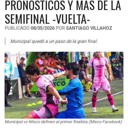
PRONÓSTICOS Y MÁS DE LA
LIGA DE EXPANSIÓN MX
UEFA EUROPA LEAGUE
SEMIFINAL -VUELTA-
RAIDERS
CAVALIERS
LEAGUES CUP
UEFA CONFERENCE LEAGUE
PUBLICADO
08/05/2026
POR
SANTIAGO VILLAHOZ
MLS
CHARGERS
PISTONS
Municipal quedó a un paso de la gran final.
COPA LIBERTADORES
RAVENS
PACERS
COPA SUDAMERICANA
BENGALS
BUCKS
LIGA BETPLAY
BROWNS
HAWKS
OTRAS LIGAS
STEELERS
HORNETS
TEXANS
HEAT
COLTS
MAGIC
Municipal vs Mixco definen al primer finalista (Mixco Facebook)