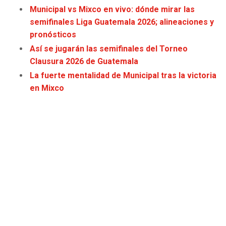
Municipal vs Mixco en vivo: dónde mirar las
JAGUARS
WIZARDS
semifinales Liga Guatemala 2026; alineaciones y
pronósticos
TITANS
WARRIORS
Así se jugarán las semifinales del Torneo
Clausura 2026 de Guatemala
COWBOYS
CLIPPERS
La fuerte mentalidad de Municipal tras la victoria
en Mixco
GIANTS
LAKERS
EAGLES
SUNS
COMMANDERS
KINGS
CARDINALS
MAVERICKS
RAMS
ROCKETS
49ERS
GRIZZLIES