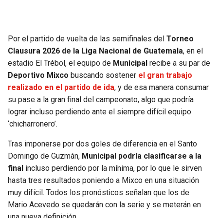
SEAHAWKS
PELICANS
Por el partido de vuelta de las semifinales del
Torneo
BEARS
SPURS
Clausura 2026 de la Liga Nacional de Guatemala
, en el
estadio El Trébol, el equipo de
Municipal
recibe a su par de
LIONS
NUGGETS
Deportivo Mixco
buscando sostener
el gran trabajo
realizado en el partido de ida
, y de esa manera consumar
PACKERS
TIMBERWOLVES
su pase a la gran final del campeonato, algo que podría
lograr incluso perdiendo ante el siempre difícil equipo
VIKINGS
THUNDER
‘chicharronero’.
Tras imponerse por dos goles de diferencia en el Santo
FALCONS
TRAIL BLAZERS
Domingo de Guzmán,
Municipal podría clasificarse a la
final
incluso perdiendo por la mínima, por lo que le sirven
PANTHERS
JAZZ
hasta tres resultados poniendo a Mixco en una situación
muy difícil. Todos los pronósticos señalan que los de
SAINTS
Mario Acevedo se quedarán con la serie y se meterán en
una nueva definición.