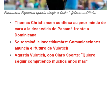
JAGUARS
WIZARDS
Fantasma Figueroa quería dirigir a Chile | @CremasOficial
TITANS
WARRIORS
Thomas Christiansen confiesa su peor miedo de
cara a la despedida de Panamá frente a
COWBOYS
CLIPPERS
Dominicana
Se terminó la incertidumbre: Comunicaciones
GIANTS
LAKERS
anuncia el futuro de Vuletich
Agustín Vuletich, con Claro Sports: “Quiero
EAGLES
SUNS
seguir compitiendo muchos años más”
COMMANDERS
KINGS
CARDINALS
MAVERICKS
RAMS
ROCKETS
49ERS
GRIZZLIES