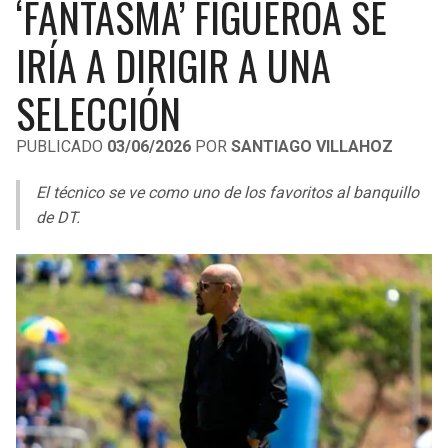
‘FANTASMA’ FIGUEROA SE
LIGA DE EXPANSIÓN MX
UEFA EUROPA LEAGUE
IRÍA A DIRIGIR A UNA
RAIDERS
CAVALIERS
LEAGUES CUP
UEFA CONFERENCE LEAGUE
SELECCIÓN
MLS
CHARGERS
PISTONS
PUBLICADO
03/06/2026
POR
SANTIAGO VILLAHOZ
COPA LIBERTADORES
RAVENS
PACERS
El técnico se ve como uno de los favoritos al banquillo
COPA SUDAMERICANA
BENGALS
BUCKS
de DT.
LIGA BETPLAY
BROWNS
HAWKS
OTRAS LIGAS
STEELERS
HORNETS
TEXANS
HEAT
COLTS
MAGIC