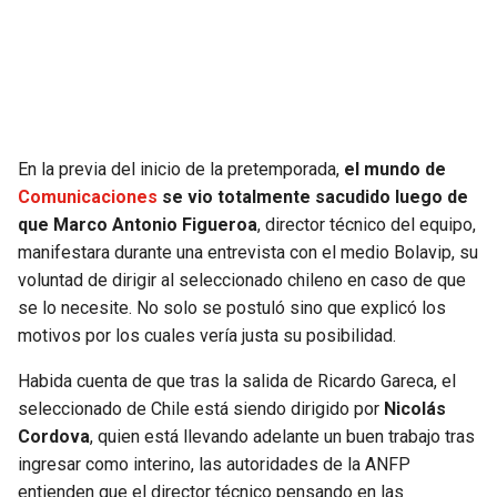
SEAHAWKS
PELICANS
BEARS
SPURS
LIONS
NUGGETS
En la previa del inicio de la pretemporada,
el mundo de
Comunicaciones
se vio totalmente sacudido luego de
PACKERS
TIMBERWOLVES
que Marco Antonio Figueroa
, director técnico del equipo,
manifestara durante una entrevista con el medio Bolavip, su
VIKINGS
THUNDER
voluntad de dirigir al seleccionado chileno en caso de que
se lo necesite. No solo se postuló sino que explicó los
FALCONS
TRAIL BLAZERS
motivos por los cuales vería justa su posibilidad.
Habida cuenta de que tras la salida de Ricardo Gareca, el
PANTHERS
JAZZ
seleccionado de Chile está siendo dirigido por
Nicolás
Cordova
, quien está llevando adelante un buen trabajo tras
SAINTS
ingresar como interino, las autoridades de la ANFP
entienden que el director técnico pensando en las