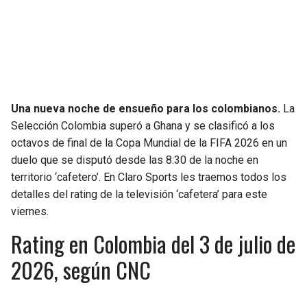
SEAHAWKS
PELICANS
BEARS
SPURS
LIONS
NUGGETS
Una nueva noche de ensueño para los colombianos.
La
Selección Colombia superó a Ghana y se clasificó a los
PACKERS
TIMBERWOLVES
octavos de final de la Copa Mundial de la FIFA 2026 en un
duelo que se disputó desde las 8:30 de la noche en
VIKINGS
THUNDER
territorio ‘cafetero’. En Claro Sports les traemos todos los
detalles del rating de la televisión ‘cafetera’ para este
FALCONS
TRAIL BLAZERS
viernes.
Rating en Colombia del 3 de julio de
PANTHERS
JAZZ
2026, según CNC
SAINTS