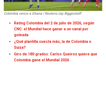
JAGUARS
WIZARDS
Colombia vence a Ghana | Reuters/Jay Biggerstaff
TITANS
WARRIORS
Rating Colombia del 2 de julio de 2026, según
CNC: el Mundial hace ganar a un canal por
COWBOYS
CLIPPERS
goleada
GIANTS
LAKERS
¿Qué plantilla cuesta más, la de Colombia o
Suiza?
EAGLES
SUNS
Giro de 180 grados: Carlos Queiroz quiere que
Colombia gane el Mundial 2026
COMMANDERS
KINGS
CARDINALS
MAVERICKS
RAMS
ROCKETS
49ERS
GRIZZLIES