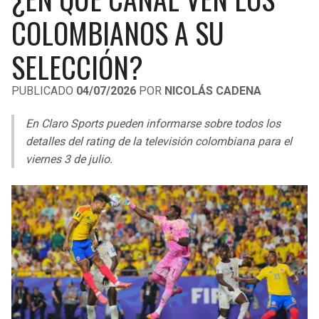
LIGA DE EXPANSIÓN MX
UEFA EUROPA LEAGUE
COLOMBIANOS A SU
RAIDERS
CAVALIERS
LEAGUES CUP
UEFA CONFERENCE LEAGUE
SELECCIÓN?
MLS
CHARGERS
PISTONS
PUBLICADO
04/07/2026
POR
NICOLÁS CADENA
COPA LIBERTADORES
RAVENS
PACERS
En Claro Sports pueden informarse sobre todos los
COPA SUDAMERICANA
detalles del rating de la televisión colombiana para el
BENGALS
BUCKS
viernes 3 de julio.
LIGA BETPLAY
BROWNS
HAWKS
OTRAS LIGAS
STEELERS
HORNETS
TEXANS
HEAT
COLTS
MAGIC