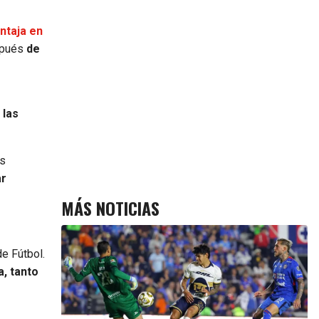
ntaja en
spués
de
 las
os
ar
MÁS NOTICIAS
e Fútbol.
a, tanto