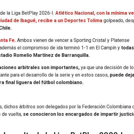
de la Liga BetPlay 2026-I.
Atlético Nacional, con la mínima ve
udad de Ibagué, recibe a un Deportes Tolima
golpeado, de
hile.
nta Fe.
Ambos vienen de vencer a Sporting Cristal y Platense
a, además el compromiso de ida terminó 1-1 en El Campín y
todas
tadio Romelio Martínez de Barranquilla.
aciones arbitrales son importantes,
ya que una decisión de l
ante para el desarrollo de la serie y en estos casos,
puede dej
a final liguera del fútbol colombiano.
s, dichos árbitros son delegados por la Federación Colombiana d
 de vuelta,
se conocieron los encargados de impartir justici