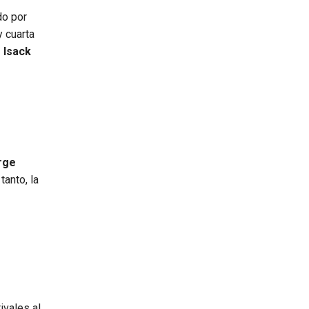
do por
y cuarta
 Isack
rge
tanto, la
ivales al