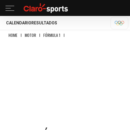
CALENDARIO
RESULTADOS
OLÍM
HOME
I
MOTOR
I
FÓRMULA 1
I
CHECO PÉREZ ES ELIMINADO EN LA Q1 Y 