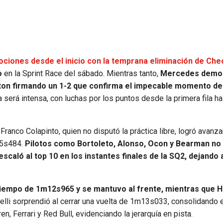
ciones desde el inicio con la temprana eliminación de Che
o
en la Sprint Race del sábado. Mientras tanto,
Mercedes demos
lton firmando un 1-2 que confirma el impecable momento de
ta será intensa, con luchas por los puntos desde la primera fila ha
Franco Colapinto, quien no disputó la práctica libre, logró avanz
15s484.
Pilotos como Bortoleto, Alonso, Ocon y Bearman no
scaló al top 10 en los instantes finales de la SQ2, dejando 
tiempo de 1m12s965 y se mantuvo al frente, mientras que H
lli sorprendió al cerrar una vuelta de 1m13s033, consolidando e
, Ferrari y Red Bull, evidenciando la jerarquía en pista.