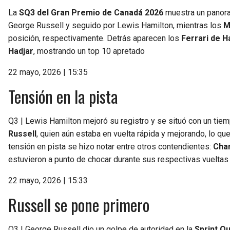
La
SQ3 del Gran Premio de Canadá 2026
muestra un panora
George Russell y seguido por Lewis Hamilton, mientras los
M
posición, respectivamente. Detrás aparecen los
Ferrari de H
Hadjar
, mostrando un top 10 apretado
22 mayo, 2026 | 15:35
Tensión en la pista
Q3 | Lewis Hamilton mejoró su registro y se situó con un tie
Russell
, quien aún estaba en vuelta rápida y mejorando, lo qu
tensión en pista se hizo notar entre otros contendientes:
Char
estuvieron a punto de chocar durante sus respectivas vueltas
22 mayo, 2026 | 15:33
Russell se pone primero
Q3 | George Russell dio un golpe de autoridad en la
Sprint Q