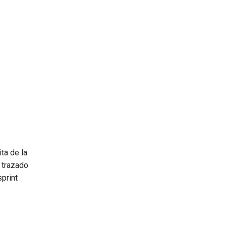
ita de la
 trazado
sprint