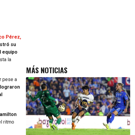
co Pérez,
tró su
l equipo
sta la
MÁS NOTICIAS
ar pese a
 lograron
al
amilton
l ritmo