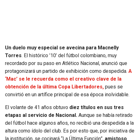
SEAHAWKS
PELICANS
BEARS
SPURS
LIONS
NUGGETS
Un duelo muy especial se avecina para Macnelly
Torres
. El histórico ’10’ del fútbol colombiano, muy
PACKERS
TIMBERWOLVES
recordado por su paso en Atlético Nacional, anunció que
protagonizará un partido de exhibición como despedida.
A
VIKINGS
THUNDER
‘Mac’ se le recuerda como el creativo clave de la
obtención de la última Copa Libertadores,
pues se
FALCONS
TRAIL BLAZERS
convirtió en un artífice principal de esa época inolvidable.
El volante de 41 años obtuvo
diez títulos en sus tres
PANTHERS
JAZZ
etapas al servicio de Nacional.
Aunque se había retirado
del fútbol hace algunos años, no recibió una despedida a la
SAINTS
altura como ídolo del club. Es por esto que, por iniciativa de
la institución, se cocinará “La Última Función”,
amistoso