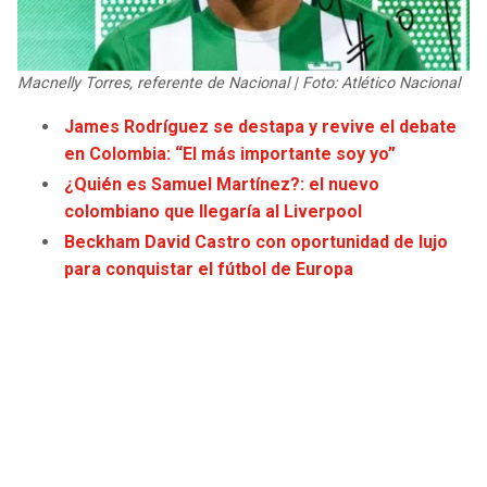
JAGUARS
WIZARDS
TITANS
WARRIORS
Macnelly Torres, referente de Nacional | Foto: Atlético Nacional
James Rodríguez se destapa y revive el debate
COWBOYS
CLIPPERS
en Colombia: “El más importante soy yo”
¿Quién es Samuel Martínez?: el nuevo
GIANTS
LAKERS
colombiano que llegaría al Liverpool
Beckham David Castro con oportunidad de lujo
EAGLES
SUNS
para conquistar el fútbol de Europa
COMMANDERS
KINGS
CARDINALS
MAVERICKS
RAMS
ROCKETS
49ERS
GRIZZLIES