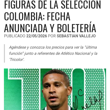
FIGURAS DE LA SELECCIÓN
LIGA DE EXPANSIÓN MX
UEFA EUROPA LEAGUE
COLOMBIA: FECHA
RAIDERS
CAVALIERS
LEAGUES CUP
UEFA CONFERENCE LEAGUE
ANUNCIADA Y BOLETERÍA
MLS
CHARGERS
PISTONS
PUBLICADO
22/05/2026
POR
SEBASTIAN VALLEJO
COPA LIBERTADORES
RAVENS
PACERS
Agéndese y conozca los precios para ver la “última
COPA SUDAMERICANA
BENGALS
BUCKS
función” junto a referentes de Atlético Nacional y la
LIGA BETPLAY
‘Tricolor’.
BROWNS
HAWKS
OTRAS LIGAS
STEELERS
HORNETS
TEXANS
HEAT
COLTS
MAGIC