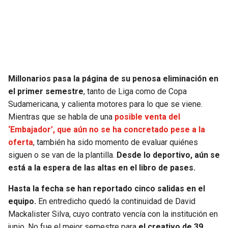
SEAHAWKS
PELICANS
BEARS
SPURS
LIONS
NUGGETS
Millonarios pasa la página de su penosa eliminación en
el primer semestre
, tanto de Liga como de Copa
PACKERS
TIMBERWOLVES
Sudamericana, y calienta motores para lo que se viene.
Mientras que se habla de una
posible venta del
VIKINGS
THUNDER
‘Embajador’, que aún no se ha concretado pese a la
oferta
, también ha sido momento de evaluar quiénes
FALCONS
TRAIL BLAZERS
siguen o se van de la plantilla.
Desde lo deportivo, aún se
está a la espera de las altas en el libro de pases.
PANTHERS
JAZZ
Hasta la fecha se han reportado cinco salidas en el
equipo.
En entredicho quedó la continuidad de David
SAINTS
Mackalister Silva, cuyo contrato vencía con la institución en
junio. No fue el mejor semestre para
el creativo de 39