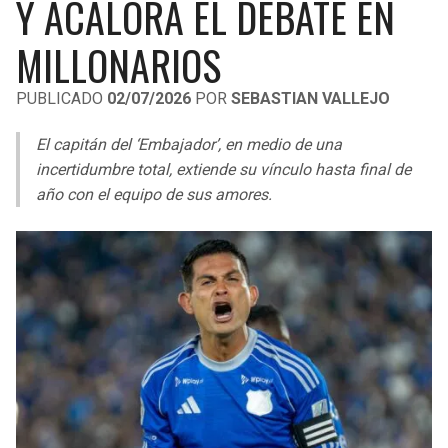
Y ACALORA EL DEBATE EN
LIGA DE EXPANSIÓN MX
UEFA EUROPA LEAGUE
MILLONARIOS
RAIDERS
CAVALIERS
LEAGUES CUP
UEFA CONFERENCE LEAGUE
PUBLICADO
02/07/2026
POR
SEBASTIAN VALLEJO
MLS
CHARGERS
PISTONS
El capitán del ‘Embajador’, en medio de una
COPA LIBERTADORES
RAVENS
PACERS
incertidumbre total, extiende su vínculo hasta final de
COPA SUDAMERICANA
año con el equipo de sus amores.
BENGALS
BUCKS
LIGA BETPLAY
BROWNS
HAWKS
OTRAS LIGAS
STEELERS
HORNETS
TEXANS
HEAT
COLTS
MAGIC