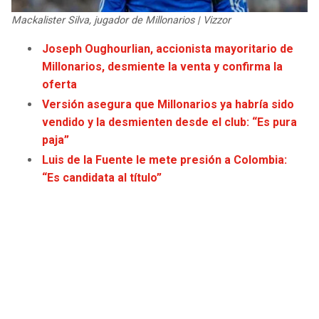
JAGUARS
WIZARDS
Mackalister Silva, jugador de Millonarios | Vizzor
Joseph Oughourlian, accionista mayoritario de
TITANS
WARRIORS
Millonarios, desmiente la venta y confirma la
oferta
COWBOYS
CLIPPERS
Versión asegura que Millonarios ya habría sido
vendido y la desmienten desde el club: “Es pura
GIANTS
LAKERS
paja”
Luis de la Fuente le mete presión a Colombia:
EAGLES
SUNS
“Es candidata al título”
COMMANDERS
KINGS
CARDINALS
MAVERICKS
RAMS
ROCKETS
49ERS
GRIZZLIES