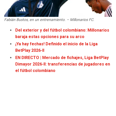
JAGUARS
WIZARDS
TITANS
WARRIORS
Fabián Bustos, en un entrenamiento. – Millonarios FC.
Del exterior y del fútbol colombiano: Millonarios
COWBOYS
CLIPPERS
baraja estas opciones para su arco
¡Ya hay fechas! Definido el inicio de la Liga
GIANTS
LAKERS
BetPlay 2026-II
EN DIRECTO | Mercado de fichajes, Liga BetPlay
EAGLES
SUNS
Dimayor 2026-II: transferencias de jugadores en
el fútbol colombiano
COMMANDERS
KINGS
CARDINALS
MAVERICKS
RAMS
ROCKETS
49ERS
GRIZZLIES