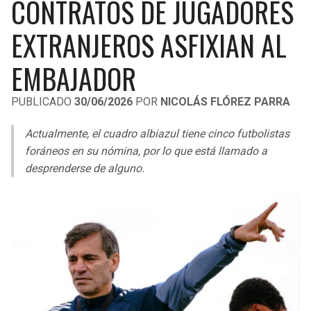
CONTRATOS DE JUGADORES
LIGA DE EXPANSIÓN MX
UEFA EUROPA LEAGUE
EXTRANJEROS ASFIXIAN AL
RAIDERS
CAVALIERS
LEAGUES CUP
UEFA CONFERENCE LEAGUE
EMBAJADOR
MLS
CHARGERS
PISTONS
PUBLICADO
30/06/2026
POR
NICOLÁS FLÓREZ PARRA
COPA LIBERTADORES
RAVENS
PACERS
Actualmente, el cuadro albiazul tiene cinco futbolistas
COPA SUDAMERICANA
BENGALS
BUCKS
foráneos en su nómina, por lo que está llamado a
LIGA BETPLAY
desprenderse de alguno.
BROWNS
HAWKS
OTRAS LIGAS
STEELERS
HORNETS
TEXANS
HEAT
COLTS
MAGIC