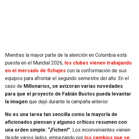
SEAHAWKS
PELICANS
BEARS
SPURS
LIONS
NUGGETS
Mientras la mayor parte de la atención en Colombia está
PACKERS
TIMBERWOLVES
puesta en el Mundial 2026,
los clubes vienen trabajando
en el mercado de fichajes
con la conformación de sus
VIKINGS
THUNDER
equipos para afrontar el segundo semestre del año. En el
caso de
Millonarios, se avizoran varias novedades
FALCONS
TRAIL BLAZERS
para que el proyecto de Fabián Bustos pueda levantar
la imagen
que dejó durante la campaña anterior.
PANTHERS
JAZZ
No es una tarea tan sencilla como la mayoría de
aficionados piensan y algunos críticos resumen con
SAINTS
una orden simple: “¡Fichen!”
. Los inconvenientes vienen
desde varios lados, empezando por
los cambios que se