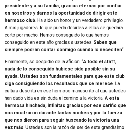
presidente y a su familia, gracias eternas por confiar
en nosotros y darnos la oportunidad de dirigir este
hermoso club
. Ha sido un honor y un verdadero privilegio.
A mis jugadores, lo que pueda decirles a ellos se quedará
corto por mucho. Hemos conseguido lo que hemos
conseguido en este año gracias a ustedes.
Saben que
siempre podrán contar conmigo cuando lo necesiten
“.
Finalmente, se despidió de la afición: “
A todo el staff,
nada de lo conseguido hubiese sido posible sin su
ayuda. Ustedes son fundamentales para que este club
siga consiguiendo los resultados que se merece
. La
cultura descrita en ese hermoso manuscrito al que ustedes
han dado vida es sin duda el camino a la victoria.
A esta
hermosa hinchada, infinitas gracias por ese cariño que
nos mostraron durante tantas noches y por la fuerza
que nos dieron para seguir buscando la victoria una
vez más
. Ustedes son la razón de ser de este grandísimo