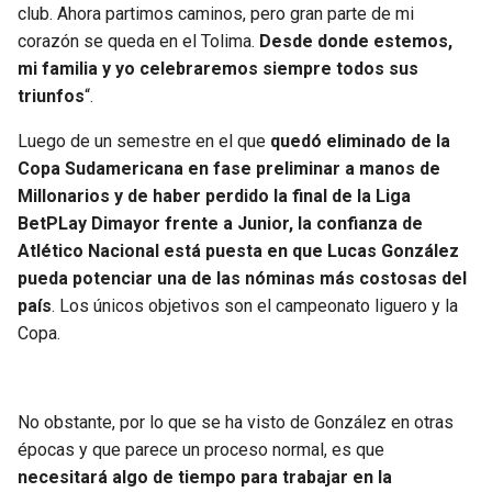
club. Ahora partimos caminos, pero gran parte de mi
corazón se queda en el Tolima.
Desde donde estemos,
mi familia y yo celebraremos siempre todos sus
triunfos
“.
Luego de un semestre en el que
quedó eliminado de la
Copa Sudamericana en fase preliminar a manos de
Millonarios y de haber perdido la final de la Liga
BetPLay Dimayor frente a Junior, la confianza de
Atlético Nacional está puesta en que Lucas González
pueda potenciar una de las nóminas más costosas del
país
. Los únicos objetivos son el campeonato liguero y la
Copa.
No obstante, por lo que se ha visto de González en otras
épocas y que parece un proceso normal, es que
necesitará algo de tiempo para trabajar en la