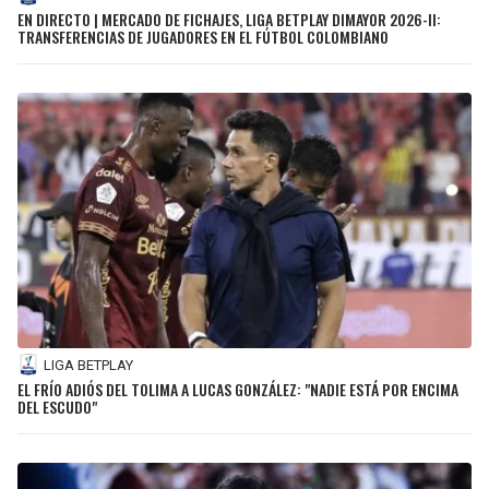
EN DIRECTO | MERCADO DE FICHAJES, LIGA BETPLAY DIMAYOR 2026-II:
TRANSFERENCIAS DE JUGADORES EN EL FÚTBOL COLOMBIANO
LIGA BETPLAY
EL FRÍO ADIÓS DEL TOLIMA A LUCAS GONZÁLEZ: "NADIE ESTÁ POR ENCIMA
DEL ESCUDO"