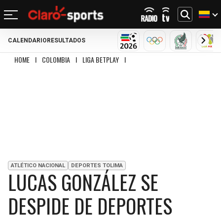
CALENDARIO
RESULTADOS
REGRESAR
REGRESAR
REGRESAR
REGRESAR
REGRESAR
REGRESAR
REGRESAR
REGRESAR
MUNDIAL 2026
OLÍMPICOS
SELECCIÓN
LIG
HOME
I
COLOMBIA
I
LIGA BETPLAY
I
LUCAS GONZÁLEZ SE DESPIDE DE DEP
FÚTBOL
FÚTBOL INTERNACIONAL
MOTOR
NFL
NBA
BÉISBOL
OTROS DEPORTES
ACTUALIDAD
MUNDIAL 2026
CHAMPIONS LEAGUE
FÓRMULA 1
MEXICANO
CICLISMO
TENDENCIAS
BILLS
CELTICS
LIGA MX
LALIGA
NASCAR
MLB
TENIS
MÚSICA
DOLPHINS
NETS
SELECCIÓN MEXICANA
PREMIER LEAGUE
BOXEO
CINE Y TV
PATRIOTS
KNICKS
CONCACHAMPIONS
SERIE A
GOLF
VIDEOJUEGOS
ATLÉTICO NACIONAL
DEPORTES TOLIMA
JETS
76ERS
LUCAS GONZÁLEZ SE
FÚTBOL DE ESTUFA
BUNDESLIGA
UFC
BRONCOS
RAPTORS
DESPIDE DE DEPORTES
FÚTBOL FEMENIL
LIGUE 1
CHIEFS
BULLS