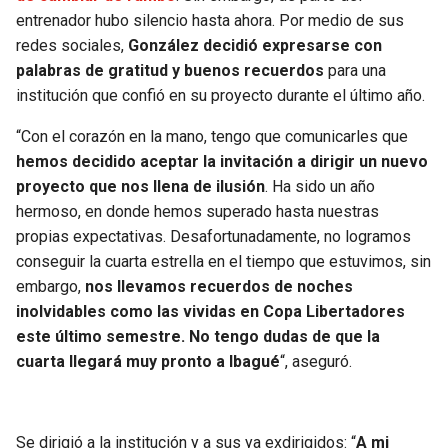
BUCCANEERS
entrenador hubo silencio hasta ahora. Por medio de sus
redes sociales,
González decidió expresarse con
palabras de gratitud y buenos recuerdos
para una
institución que confió en su proyecto durante el último año.
“Con el corazón en la mano, tengo que comunicarles que
hemos decidido aceptar la invitación a dirigir un nuevo
proyecto que nos llena de ilusión
. Ha sido un año
hermoso, en donde hemos superado hasta nuestras
propias expectativas. Desafortunadamente, no logramos
conseguir la cuarta estrella en el tiempo que estuvimos, sin
embargo,
nos llevamos recuerdos de noches
inolvidables como las vividas en Copa Libertadores
este último semestre. No tengo dudas de que la
cuarta llegará muy pronto a Ibagué
“, aseguró.
Se dirigió a la institución y a sus ya exdirigidos: “
A mi