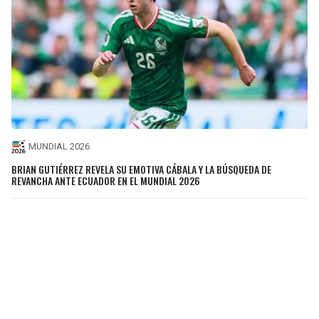
MUNDIAL 2026
BRIAN GUTIÉRREZ REVELA SU EMOTIVA CÁBALA Y LA BÚSQUEDA DE
REVANCHA ANTE ECUADOR EN EL MUNDIAL 2026