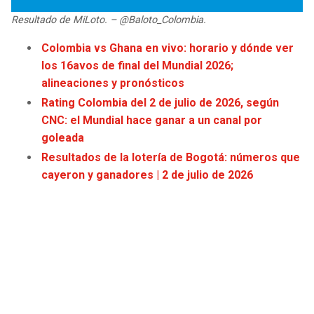
JAGUARS
WIZARDS
Resultado de MiLoto. – @Baloto_Colombia.
Colombia vs Ghana en vivo: horario y dónde ver
TITANS
WARRIORS
los 16avos de final del Mundial 2026;
alineaciones y pronósticos
COWBOYS
CLIPPERS
Rating Colombia del 2 de julio de 2026, según
CNC: el Mundial hace ganar a un canal por
GIANTS
LAKERS
goleada
Resultados de la lotería de Bogotá: números que
EAGLES
SUNS
cayeron y ganadores | 2 de julio de 2026
COMMANDERS
KINGS
CARDINALS
MAVERICKS
RAMS
ROCKETS
49ERS
GRIZZLIES