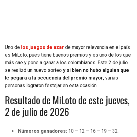
SEAHAWKS
PELICANS
BEARS
SPURS
LIONS
NUGGETS
Uno de
los juegos de azar
de mayor relevancia en el país
es MiLoto, pues tiene buenos premios y es uno de los que
PACKERS
TIMBERWOLVES
más cae y pone a ganar a los colombianos. Este 2 de julio
se realizó un nuevo sorteo
y si bien no hubo alguien que
VIKINGS
THUNDER
le pegara a la secuencia del premio mayor,
varias
personas lograron festejar en esta ocasión.
FALCONS
TRAIL BLAZERS
Resultado de MiLoto de este jueves,
2 de julio de 2026
PANTHERS
JAZZ
SAINTS
Números ganadores:
10 – 12 – 16 – 19 – 32.