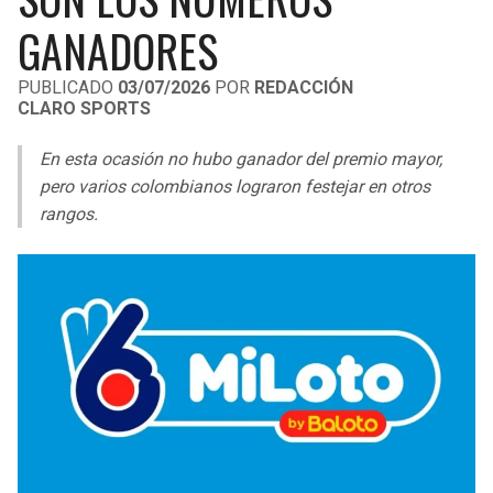
LIGA DE EXPANSIÓN MX
UEFA EUROPA LEAGUE
GANADORES
RAIDERS
CAVALIERS
LEAGUES CUP
UEFA CONFERENCE LEAGUE
PUBLICADO
03/07/2026
POR
REDACCIÓN
CLARO SPORTS
MLS
CHARGERS
PISTONS
En esta ocasión no hubo ganador del premio mayor,
COPA LIBERTADORES
RAVENS
PACERS
pero varios colombianos lograron festejar en otros
COPA SUDAMERICANA
rangos.
BENGALS
BUCKS
LIGA BETPLAY
BROWNS
HAWKS
OTRAS LIGAS
STEELERS
HORNETS
TEXANS
HEAT
COLTS
MAGIC