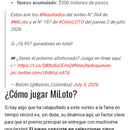
BUCCANEERS
Nuevo acumulado:
$500 millones de pesos.
Estos son los
#Resultados
del sorteo N° 564 de
#MiLoto
y el N° 197 de
#ColorLOTO
del jueves 2 de julio
2026.
🥳 ¡16.957 ganadores en total!
🎟️ ¿Serás el próximo afortunado? Juega en línea aquí
👉
https://t.co/QB8o6sUCmQ
#Resultadosjueves
pic.twitter.com/Uh8KuLnATd
— Baloto (@Baloto_Colombia)
July 3, 2026
¿Cómo jugar MiLoto?
Si hay algo que ha catapultado a este sorteo a la fama en
tiempo récord es, sin duda, su dinámica ágil, un factor clave
para que el premio principal se entregue con muchísima
regularidad.
El juego consiste en seleccionar cinco