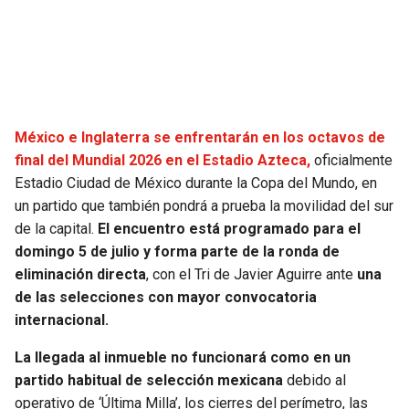
SEAHAWKS
PELICANS
BEARS
SPURS
LIONS
NUGGETS
México e Inglaterra se enfrentarán en los octavos de
final del Mundial 2026 en el Estadio Azteca,
oficialmente
PACKERS
TIMBERWOLVES
Estadio Ciudad de México durante la Copa del Mundo, en
un partido que también pondrá a prueba la movilidad del sur
VIKINGS
THUNDER
de la capital.
El encuentro está programado para el
domingo 5 de julio y forma parte de la ronda de
FALCONS
TRAIL BLAZERS
eliminación directa
, con el Tri de Javier Aguirre ante
una
de las selecciones con mayor convocatoria
internacional.
PANTHERS
JAZZ
La llegada al inmueble no funcionará como en un
SAINTS
partido habitual de selección mexicana
debido al
operativo de ‘Última Milla’, los cierres del perímetro, las