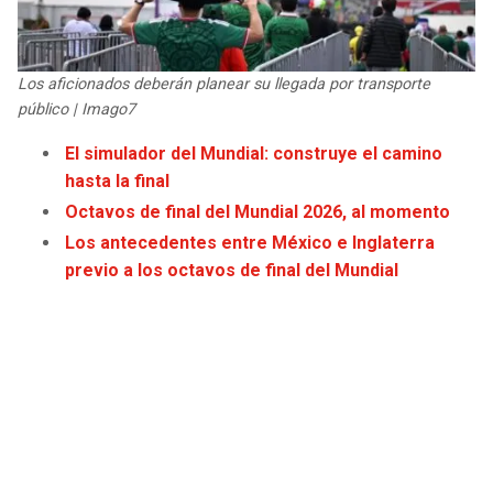
JAGUARS
WIZARDS
TITANS
WARRIORS
Los aficionados deberán planear su llegada por transporte
público | Imago7
COWBOYS
CLIPPERS
El simulador del Mundial: construye el camino
hasta la final
GIANTS
LAKERS
Octavos de final del Mundial 2026, al momento
Los antecedentes entre México e Inglaterra
EAGLES
SUNS
previo a los octavos de final del Mundial
COMMANDERS
KINGS
CARDINALS
MAVERICKS
RAMS
ROCKETS
49ERS
GRIZZLIES