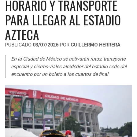
HORARIO Y TRANSPORTE
LIGA DE EXPANSIÓN MX
UEFA EUROPA LEAGUE
PARA LLEGAR AL ESTADIO
RAIDERS
CAVALIERS
LEAGUES CUP
UEFA CONFERENCE LEAGUE
AZTECA
MLS
CHARGERS
PISTONS
PUBLICADO
03/07/2026
POR
GUILLERMO HERRERA
COPA LIBERTADORES
RAVENS
PACERS
En la Ciudad de México se activarán rutas, transporte
COPA SUDAMERICANA
BENGALS
BUCKS
especial y cierres viales alrededor del estadio sede del
LIGA BETPLAY
encuentro por un boleto a los cuartos de final
BROWNS
HAWKS
OTRAS LIGAS
STEELERS
HORNETS
TEXANS
HEAT
COLTS
MAGIC