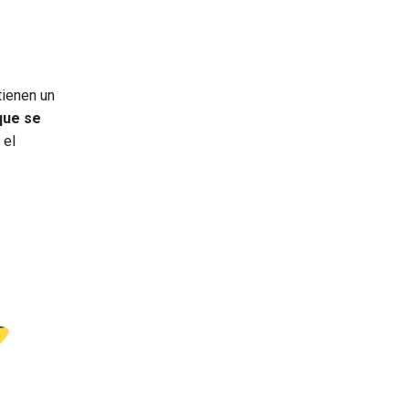
tienen un
que se
 el