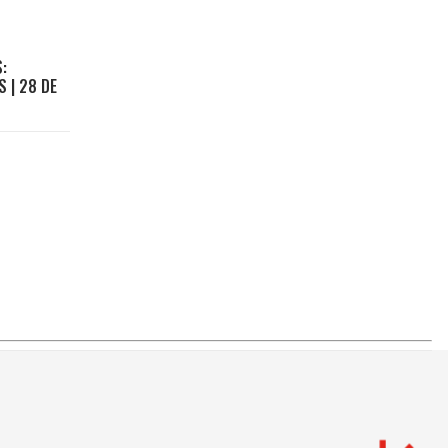
:
 | 28 DE