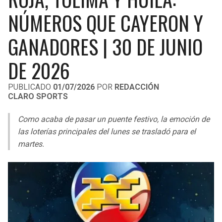
LIGA DE EXPANSIÓN MX
UEFA EUROPA LEAGUE
NÚMEROS QUE CAYERON Y
RAIDERS
CAVALIERS
LEAGUES CUP
UEFA CONFERENCE LEAGUE
GANADORES | 30 DE JUNIO
MLS
CHARGERS
PISTONS
DE 2026
COPA LIBERTADORES
RAVENS
PACERS
PUBLICADO
01/07/2026
POR
REDACCIÓN
COPA SUDAMERICANA
CLARO SPORTS
BENGALS
BUCKS
LIGA BETPLAY
Como acaba de pasar un puente festivo, la emoción de
BROWNS
HAWKS
las loterías principales del lunes se trasladó para el
OTRAS LIGAS
martes.
STEELERS
HORNETS
TEXANS
HEAT
COLTS
MAGIC