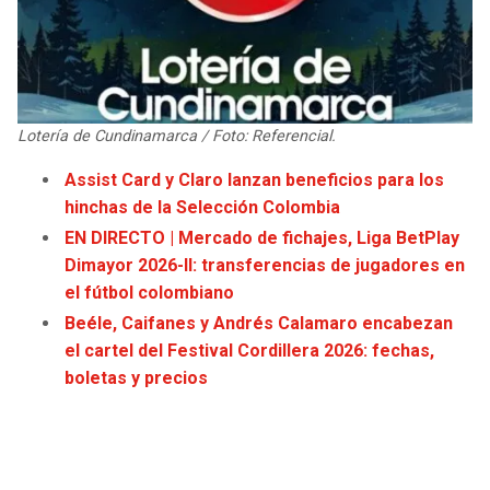
JAGUARS
WIZARDS
TITANS
WARRIORS
COWBOYS
CLIPPERS
Lotería de Cundinamarca / Foto: Referencial.
Assist Card y Claro lanzan beneficios para los
GIANTS
LAKERS
hinchas de la Selección Colombia
EN DIRECTO | Mercado de fichajes, Liga BetPlay
EAGLES
SUNS
Dimayor 2026-II: transferencias de jugadores en
el fútbol colombiano
COMMANDERS
KINGS
Beéle, Caifanes y Andrés Calamaro encabezan
el cartel del Festival Cordillera 2026: fechas,
CARDINALS
MAVERICKS
boletas y precios
RAMS
ROCKETS
49ERS
GRIZZLIES