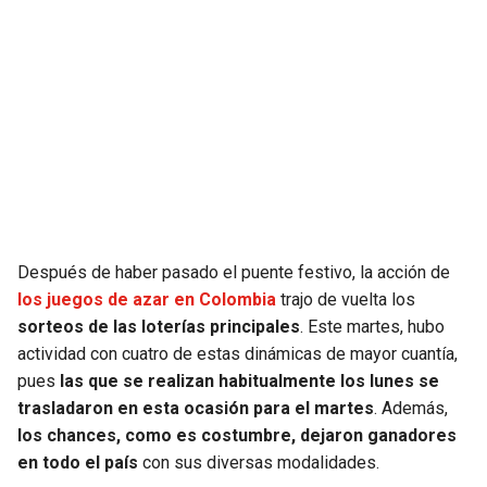
SEAHAWKS
PELICANS
BEARS
SPURS
LIONS
NUGGETS
PACKERS
TIMBERWOLVES
VIKINGS
THUNDER
Después de haber pasado el puente festivo, la acción de
los juegos de azar en Colombia
trajo de vuelta los
FALCONS
TRAIL BLAZERS
sorteos de las loterías principales
. Este martes, hubo
actividad con cuatro de estas dinámicas de mayor cuantía,
pues
las que se realizan habitualmente los lunes se
PANTHERS
JAZZ
trasladaron en esta ocasión para el martes
. Además,
los chances, como es costumbre, dejaron ganadores
SAINTS
en todo el país
con sus diversas modalidades.