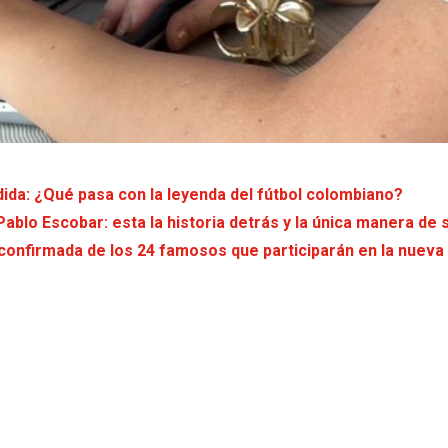
da: ¿Qué pasa con la leyenda del fútbol colombiano?
ablo Escobar: esta la historia detrás y la única manera de 
y confirmada de los 24 famosos que participarán en la nueva