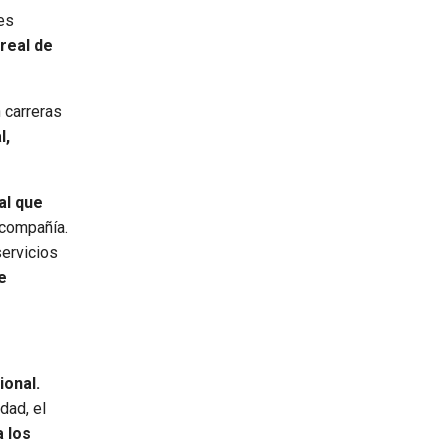
es
real de
 carreras
l,
al que
 compañía.
servicios
e
ional.
dad, el
 los