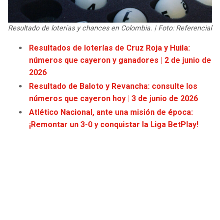
JAGUARS
WIZARDS
Resultado de loterías y chances en Colombia. | Foto: Referencial
TITANS
WARRIORS
Resultados de loterías de Cruz Roja y Huila:
números que cayeron y ganadores | 2 de junio de
COWBOYS
CLIPPERS
2026
GIANTS
LAKERS
Resultado de Baloto y Revancha: consulte los
números que cayeron hoy | 3 de junio de 2026
EAGLES
SUNS
Atlético Nacional, ante una misión de época:
¡Remontar un 3-0 y conquistar la Liga BetPlay!
COMMANDERS
KINGS
CARDINALS
MAVERICKS
RAMS
ROCKETS
49ERS
GRIZZLIES