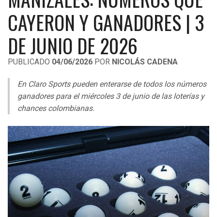
LIGA DE EXPANSIÓN MX
UEFA EUROPA LEAGUE
CAYERON Y GANADORES | 3
RAIDERS
CAVALIERS
LEAGUES CUP
UEFA CONFERENCE LEAGUE
DE JUNIO DE 2026
MLS
CHARGERS
PISTONS
PUBLICADO
04/06/2026
POR
NICOLÁS CADENA
COPA LIBERTADORES
RAVENS
PACERS
En Claro Sports pueden enterarse de todos los números
COPA SUDAMERICANA
ganadores para el miércoles 3 de junio de las loterías y
BENGALS
BUCKS
chances colombianas.
LIGA BETPLAY
BROWNS
HAWKS
OTRAS LIGAS
STEELERS
HORNETS
TEXANS
HEAT
COLTS
MAGIC