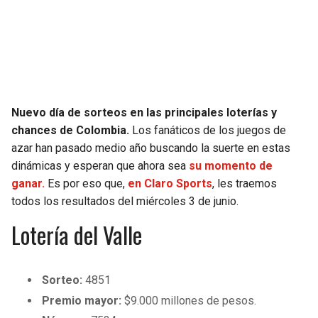
SEAHAWKS
PELICANS
BEARS
SPURS
LIONS
NUGGETS
Nuevo día de sorteos en las principales loterías y
chances de Colombia.
Los fanáticos de los juegos de
PACKERS
TIMBERWOLVES
azar han pasado medio año buscando la suerte en estas
dinámicas y esperan que ahora sea
su momento de
VIKINGS
THUNDER
ganar.
Es por eso que,
en Claro Sports
, les traemos
todos los resultados del miércoles 3 de junio.
FALCONS
TRAIL BLAZERS
Lotería del Valle
PANTHERS
JAZZ
Sorteo:
4851
SAINTS
Premio mayor:
$9.000 millones de pesos.