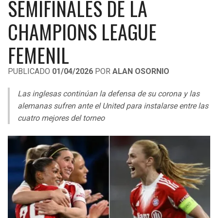
SEMIFINALES DE LA
LIGA DE EXPANSIÓN MX
UEFA EUROPA LEAGUE
CHAMPIONS LEAGUE
RAIDERS
CAVALIERS
LEAGUES CUP
UEFA CONFERENCE LEAGUE
FEMENIL
MLS
CHARGERS
PISTONS
PUBLICADO
01/04/2026
POR
ALAN OSORNIO
COPA LIBERTADORES
RAVENS
PACERS
Las inglesas continúan la defensa de su corona y las
COPA SUDAMERICANA
BENGALS
BUCKS
alemanas sufren ante el United para instalarse entre las
LIGA BETPLAY
cuatro mejores del torneo
BROWNS
HAWKS
OTRAS LIGAS
STEELERS
HORNETS
TEXANS
HEAT
COLTS
MAGIC