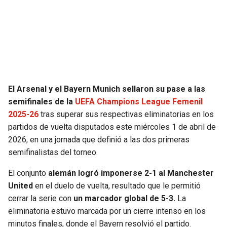
SEAHAWKS
PELICANS
BEARS
SPURS
LIONS
NUGGETS
El Arsenal y el Bayern Munich sellaron su pase a las
PACKERS
TIMBERWOLVES
semifinales de la
UEFA Champions League Femenil
2025-26
tras superar sus respectivas eliminatorias en los
VIKINGS
THUNDER
partidos de vuelta disputados este miércoles 1 de abril de
2026, en una jornada que definió a las dos primeras
FALCONS
TRAIL BLAZERS
semifinalistas del torneo.
El conjunto
alemán logró imponerse 2-1 al Manchester
PANTHERS
JAZZ
United
en el duelo de vuelta, resultado que le permitió
cerrar la serie con
un marcador global de 5-3.
La
SAINTS
eliminatoria estuvo marcada por un cierre intenso en los
minutos finales, donde el Bayern resolvió el partido.