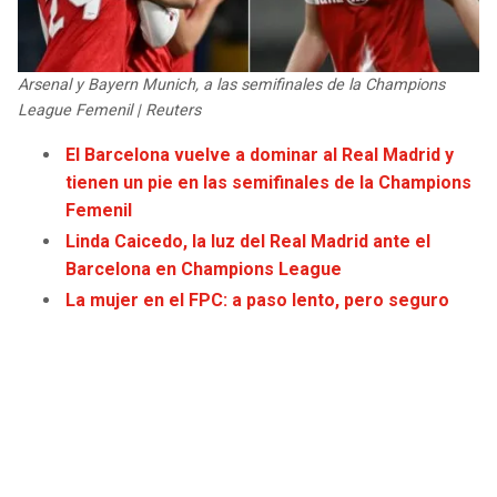
JAGUARS
WIZARDS
TITANS
WARRIORS
Arsenal y Bayern Munich, a las semifinales de la Champions
League Femenil | Reuters
COWBOYS
CLIPPERS
El Barcelona vuelve a dominar al Real Madrid y
tienen un pie en las semifinales de la Champions
GIANTS
LAKERS
Femenil
Linda Caicedo, la luz del Real Madrid ante el
EAGLES
SUNS
Barcelona en Champions League
La mujer en el FPC: a paso lento, pero seguro
COMMANDERS
KINGS
CARDINALS
MAVERICKS
RAMS
ROCKETS
49ERS
GRIZZLIES