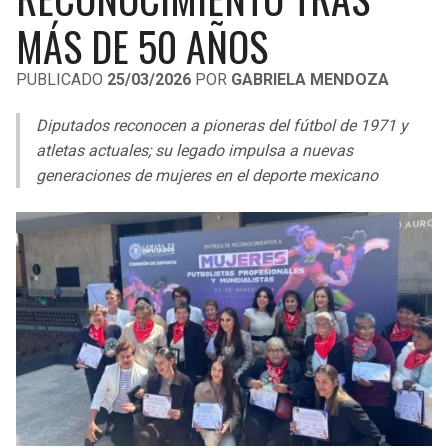
LIGA DE EXPANSIÓN MX
UEFA EUROPA LEAGUE
MÁS DE 50 AÑOS
RAIDERS
CAVALIERS
LEAGUES CUP
UEFA CONFERENCE LEAGUE
PUBLICADO
25/03/2026
POR
GABRIELA MENDOZA
MLS
CHARGERS
PISTONS
Diputados reconocen a pioneras del fútbol de 1971 y
COPA LIBERTADORES
atletas actuales; su legado impulsa a nuevas
RAVENS
PACERS
generaciones de mujeres en el deporte mexicano
COPA SUDAMERICANA
BENGALS
BUCKS
LIGA BETPLAY
BROWNS
HAWKS
OTRAS LIGAS
STEELERS
HORNETS
TEXANS
HEAT
COLTS
MAGIC