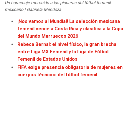
Un homenaje merecido a las pioneras del fútbol femenil
JAGUARS
WIZARDS
mexicano | Gabriela Mendoza
TITANS
WARRIORS
¡Nos vamos al Mundial! La selección mexicana
femenil vence a Costa Rica y clasifica a la Copa
del Mundo Marruecos 2026
COWBOYS
CLIPPERS
Rebeca Bernal: el nivel físico, la gran brecha
GIANTS
LAKERS
entre Liga MX Femenil y la Liga de Fútbol
Femenil de Estados Unidos
EAGLES
SUNS
FIFA exige presencia obligatoria de mujeres en
cuerpos técnicos del fútbol femenil
COMMANDERS
KINGS
CARDINALS
MAVERICKS
RAMS
ROCKETS
49ERS
GRIZZLIES