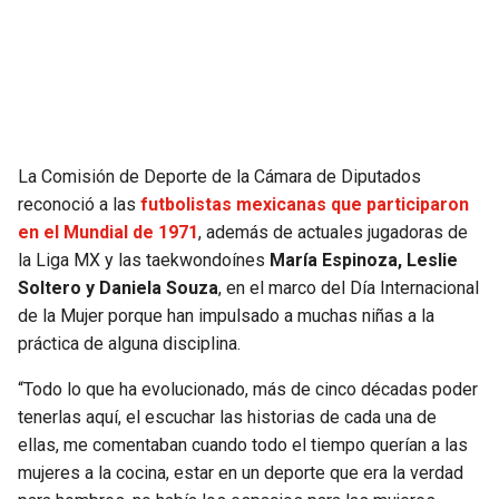
SEAHAWKS
PELICANS
BEARS
SPURS
LIONS
NUGGETS
La Comisión de Deporte de la Cámara de Diputados
reconoció a las
futbolistas mexicanas que participaron
PACKERS
TIMBERWOLVES
en el Mundial de 1971
, además de actuales jugadoras de
la Liga MX y las taekwondoínes
María Espinoza, Leslie
VIKINGS
THUNDER
Soltero y Daniela Souza
, en el marco del Día Internacional
de la Mujer porque han impulsado a muchas niñas a la
FALCONS
TRAIL BLAZERS
práctica de alguna disciplina.
“Todo lo que ha evolucionado, más de cinco décadas poder
PANTHERS
JAZZ
tenerlas aquí, el escuchar las historias de cada una de
ellas, me comentaban cuando todo el tiempo querían a las
SAINTS
mujeres a la cocina, estar en un deporte que era la verdad