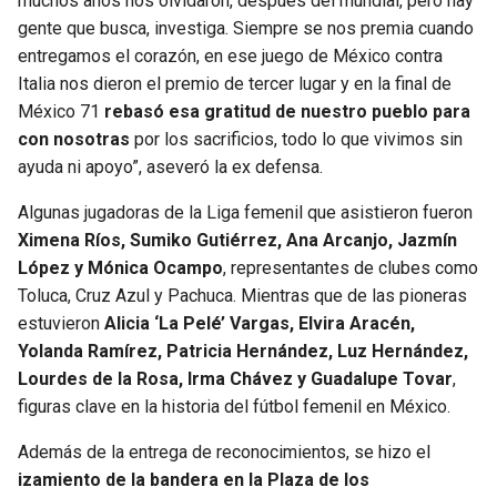
muchos años nos olvidaron, después del mundial, pero hay
gente que busca, investiga. Siempre se nos premia cuando
entregamos el corazón, en ese juego de México contra
Italia nos dieron el premio de tercer lugar y en la final de
México 71
rebasó esa gratitud de nuestro pueblo para
con nosotras
por los sacrificios, todo lo que vivimos sin
ayuda ni apoyo”, aseveró la ex defensa.
Algunas jugadoras de la Liga femenil que asistieron fueron
Ximena Ríos, Sumiko Gutiérrez, Ana Arcanjo, Jazmín
López y Mónica Ocampo
, representantes de clubes como
Toluca, Cruz Azul y Pachuca. Mientras que de las pioneras
estuvieron
Alicia ‘La Pelé’ Vargas, Elvira Aracén,
Yolanda Ramírez, Patricia Hernández, Luz Hernández,
Lourdes de la Rosa, Irma Chávez y Guadalupe Tovar
,
figuras clave en la historia del fútbol femenil en México.
Además de la entrega de reconocimientos, se hizo el
izamiento de la bandera en la Plaza de los