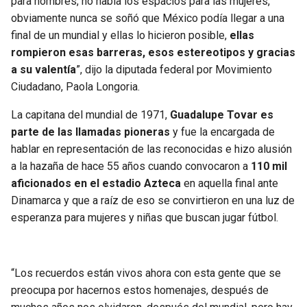
para hombres, no había los espacios para las mujeres,
BUCCANEERS
obviamente nunca se soñó que México podía llegar a una
final de un mundial y ellas lo hicieron posible,
ellas
rompieron esas barreras, esos estereotipos y gracias
a su valentía
”, dijo la diputada federal por Movimiento
Ciudadano, Paola Longoria.
La capitana del mundial de 1971,
Guadalupe Tovar es
parte de las llamadas pioneras
y fue la encargada de
hablar en representación de las reconocidas e hizo alusión
a la hazaña de hace 55 años cuando convocaron a
110 mil
aficionados en el estadio Azteca
en aquella final ante
Dinamarca y que a raíz de eso se convirtieron en una luz de
esperanza para mujeres y niñas que buscan jugar fútbol.
“Los recuerdos están vivos ahora con esta gente que se
preocupa por hacernos estos homenajes, después de