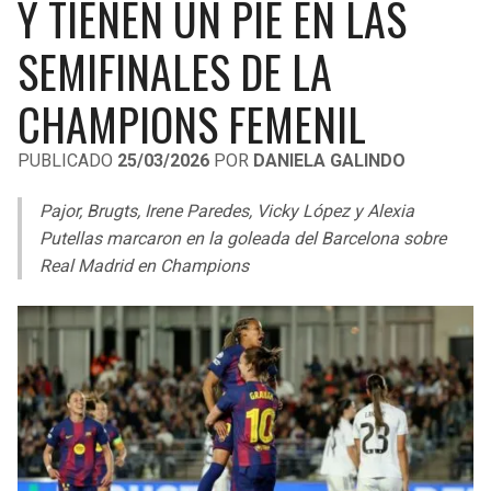
Y TIENEN UN PIE EN LAS
LIGA DE EXPANSIÓN MX
UEFA EUROPA LEAGUE
SEMIFINALES DE LA
RAIDERS
CAVALIERS
LEAGUES CUP
UEFA CONFERENCE LEAGUE
CHAMPIONS FEMENIL
MLS
CHARGERS
PISTONS
PUBLICADO
25/03/2026
POR
DANIELA GALINDO
COPA LIBERTADORES
RAVENS
PACERS
Pajor, Brugts, Irene Paredes, Vicky López y Alexia
COPA SUDAMERICANA
BENGALS
BUCKS
Putellas marcaron en la goleada del Barcelona sobre
LIGA BETPLAY
Real Madrid en Champions
BROWNS
HAWKS
OTRAS LIGAS
STEELERS
HORNETS
TEXANS
HEAT
COLTS
MAGIC