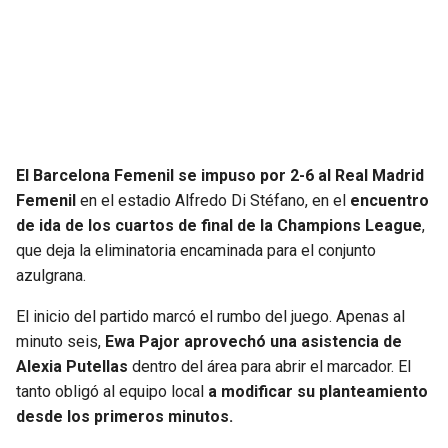
SEAHAWKS
PELICANS
BEARS
SPURS
LIONS
NUGGETS
El Barcelona Femenil se impuso por 2-6 al Real Madrid
PACKERS
TIMBERWOLVES
Femenil
en el estadio Alfredo Di Stéfano, en el
encuentro
de ida de los cuartos de final de la Champions League
,
VIKINGS
THUNDER
que deja la eliminatoria encaminada para el conjunto
azulgrana.
FALCONS
TRAIL BLAZERS
El inicio del partido marcó el rumbo del juego. Apenas al
minuto seis,
Ewa Pajor aprovechó una asistencia de
PANTHERS
JAZZ
Alexia Putellas
dentro del área para abrir el marcador. El
tanto obligó al equipo local
a modificar su planteamiento
SAINTS
desde los primeros minutos.