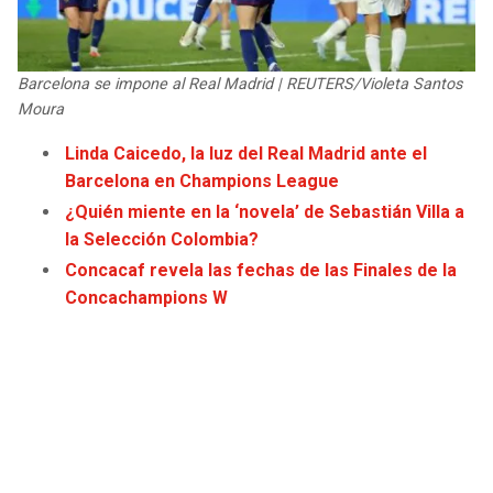
JAGUARS
WIZARDS
TITANS
WARRIORS
Barcelona se impone al Real Madrid | REUTERS/Violeta Santos
Moura
COWBOYS
CLIPPERS
Linda Caicedo, la luz del Real Madrid ante el
Barcelona en Champions League
GIANTS
LAKERS
¿Quién miente en la ‘novela’ de Sebastián Villa a
la Selección Colombia?
EAGLES
SUNS
Concacaf revela las fechas de las Finales de la
Concachampions W
COMMANDERS
KINGS
CARDINALS
MAVERICKS
RAMS
ROCKETS
49ERS
GRIZZLIES