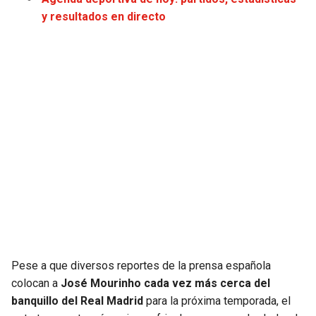
JAGUARS
WIZARDS
y resultados en directo
TITANS
WARRIORS
COWBOYS
CLIPPERS
GIANTS
LAKERS
EAGLES
SUNS
COMMANDERS
KINGS
CARDINALS
MAVERICKS
Pese a que diversos reportes de la prensa española
RAMS
ROCKETS
colocan a
José Mourinho cada vez más cerca del
banquillo del Real Madrid
para la próxima temporada, el
49ERS
GRIZZLIES