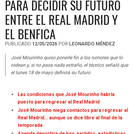
PARA DECIDIR SU FUTURO
LIGA DE EXPANSIÓN MX
UEFA EUROPA LEAGUE
ENTRE EL REAL MADRID Y
RAIDERS
CAVALIERS
LEAGUES CUP
UEFA CONFERENCE LEAGUE
EL BENFICA
MLS
CHARGERS
PISTONS
PUBLICADO
12/05/2026
POR
LEONARDO MÉNDEZ
COPA LIBERTADORES
RAVENS
PACERS
José Mourinho quiso ponerle fin a los rumores que lo
COPA SUDAMERICANA
BENGALS
BUCKS
rodean y, si no pasa nada extraño, el técnico señaló que
LIGA BETPLAY
el lunes 18 de mayo definirá su futuro
BROWNS
HAWKS
OTRAS LIGAS
STEELERS
HORNETS
Las condiciones que José Mourinho habría
puesto para regresar al Real Madrid
TEXANS
HEAT
José Mourinho niega contactos para regresar al
Real Madrid… aunque se dice libre al final de la
COLTS
MAGIC
temporada
Agenda deportiva de hoy: partidos, estadísticas