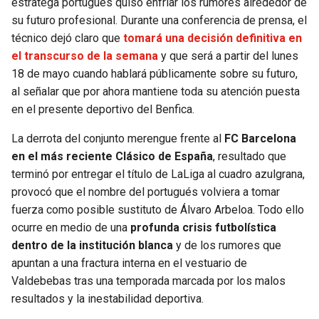
estratega portugués quiso enfriar los rumores alrededor de
su futuro profesional. Durante una conferencia de prensa, el
SEAHAWKS
PELICANS
técnico dejó claro que
tomará una decisión definitiva en
el transcurso de la semana
y que será a partir del lunes
BEARS
SPURS
18 de mayo cuando hablará públicamente sobre su futuro,
al señalar que por ahora mantiene toda su atención puesta
LIONS
NUGGETS
en el presente deportivo del Benfica.
La derrota del conjunto merengue frente al
FC Barcelona
PACKERS
TIMBERWOLVES
en el más reciente Clásico de España
, resultado que
terminó por entregar el título de LaLiga al cuadro azulgrana,
VIKINGS
THUNDER
provocó que el nombre del portugués volviera a tomar
fuerza como posible sustituto de Álvaro Arbeloa. Todo ello
FALCONS
TRAIL BLAZERS
ocurre en medio de una
profunda crisis futbolística
dentro de la institución blanca
y de los rumores que
PANTHERS
JAZZ
apuntan a una fractura interna en el vestuario de
Valdebebas tras una temporada marcada por los malos
SAINTS
resultados y la inestabilidad deportiva.