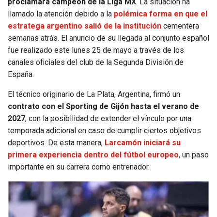
proclamara campeón de la Liga MX
. La situación ha
llamado la atención debido a la
polémica forma en que el
SEAHAWKS
PELICANS
estratega argentino salió de la institución
cementera
semanas atrás. El anuncio de su llegada al conjunto español
BEARS
SPURS
fue realizado este lunes 25 de mayo a través de los
canales oficiales del club de la Segunda División de
LIONS
NUGGETS
España.
El técnico originario de La Plata, Argentina, firmó un
PACKERS
TIMBERWOLVES
contrato con el Sporting de Gijón hasta el verano de
2027
, con la posibilidad de extender el vínculo por una
VIKINGS
THUNDER
temporada adicional en caso de cumplir ciertos objetivos
deportivos. De esta manera,
Larcamón iniciará su
FALCONS
TRAIL BLAZERS
primera experiencia dentro del fútbol europeo
, un paso
importante en su carrera como entrenador.
PANTHERS
JAZZ
SAINTS