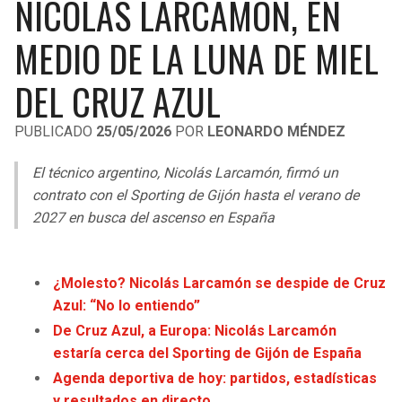
NICOLÁS LARCAMÓN, EN
LIGA DE EXPANSIÓN MX
UEFA EUROPA LEAGUE
MEDIO DE LA LUNA DE MIEL
RAIDERS
CAVALIERS
LEAGUES CUP
UEFA CONFERENCE LEAGUE
DEL CRUZ AZUL
MLS
CHARGERS
PISTONS
PUBLICADO
25/05/2026
POR
LEONARDO MÉNDEZ
COPA LIBERTADORES
RAVENS
PACERS
El técnico argentino, Nicolás Larcamón, firmó un
COPA SUDAMERICANA
BENGALS
BUCKS
contrato con el Sporting de Gijón hasta el verano de
LIGA BETPLAY
2027 en busca del ascenso en España
BROWNS
HAWKS
OTRAS LIGAS
STEELERS
HORNETS
¿Molesto? Nicolás Larcamón se despide de Cruz
Azul: “No lo entiendo”
TEXANS
HEAT
De Cruz Azul, a Europa: Nicolás Larcamón
estaría cerca del Sporting de Gijón de España
COLTS
MAGIC
Agenda deportiva de hoy: partidos, estadísticas
y resultados en directo