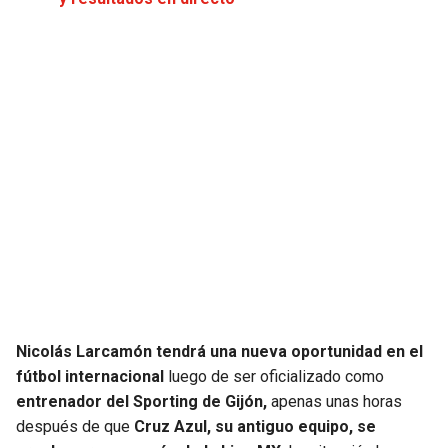
JAGUARS
WIZARDS
TITANS
WARRIORS
COWBOYS
CLIPPERS
GIANTS
LAKERS
EAGLES
SUNS
COMMANDERS
KINGS
CARDINALS
MAVERICKS
Nicolás Larcamón tendrá una nueva oportunidad en el
fútbol internacional
luego de ser oficializado como
RAMS
ROCKETS
entrenador del Sporting de Gijón,
apenas unas horas
después de que
Cruz Azul, su antiguo equipo, se
49ERS
GRIZZLIES