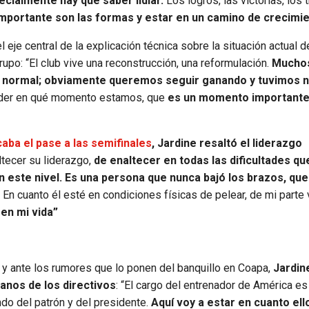
ecialmente hay que saber lidiar.
Los logros, las victorias, los 
mportante son las formas y estar en un camino de crecimi
eje central de la explicación técnica sobre la situación actual d
 grupo: “El club vive una reconstrucción, una reformulación.
Mucho
 es normal; obviamente queremos seguir ganando y tuvimos 
tender en qué momento estamos, que
es un momento importante 
caba el pase a las semifinales
, Jardine resaltó el liderazgo
ltecer su liderazgo,
de enaltecer en todas las dificultades qu
en este nivel. Es una persona que nunca bajó los brazos, qu
En cuanto él esté en condiciones físicas de pelear, de mi parte 
 en mi vida”
e y ante los rumores que lo ponen del banquillo en Coapa,
Jardin
anos de los directivos
: “El cargo del entrenador de América es 
o del patrón y del presidente.
Aquí voy a estar en cuanto el