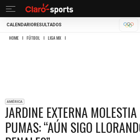
CALENDARIO
RESULTADOS
OLÍM
HOME
I
FÚTBOL
I
LIGA MX
I
JARDINE EXTERNA MOLESTIA POR LA LABOR 
AMÉRICA
JARDINE EXTERNA MOLESTIA
PUMAS: “AÚN SIGO LLORAND