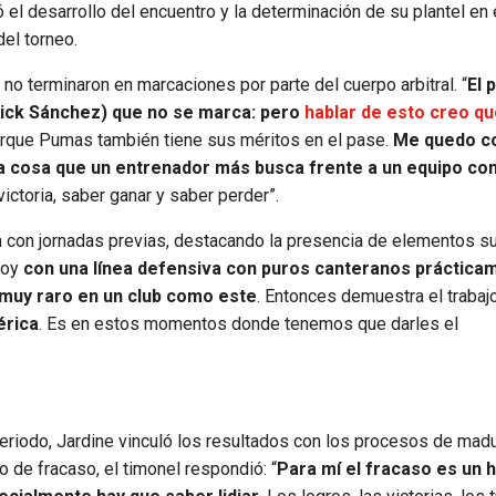
ó el desarrollo del encuentro y la determinación de su plantel en 
del torneo.
no terminaron en marcaciones por parte del cuerpo arbitral. “
El 
Erick Sánchez) que no se marca: pero
hablar de esto creo qu
porque Pumas también tiene sus méritos en el pase.
Me quedo co
la cosa que un entrenador más busca frente a un equipo co
victoria, saber ganar y saber perder”.
 con jornadas previas, destacando la presencia de elementos s
hoy
con una línea defensiva con puros canteranos práctica
muy raro en un club como este
. Entonces demuestra el trabaj
érica
. Es en estos momentos donde tenemos que darles el
eriodo, Jardine vinculó los resultados con los procesos de mad
 de fracaso, el timonel respondió: “
Para mí el fracaso es un