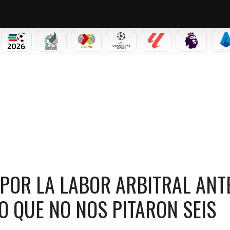
PICOS
MUNDIAL 2026
SELECCIÓN MEXICANA
LIGA MX
CHAMPIONS LEAGUE
LALIGA
PREMIER L
S
ARBITRAL ANTE PUMAS: “AÚN SIGO LLORANDO QUE NO NOS PITARON SEIS PENALES”
 POR LA LABOR ARBITRAL ANT
O QUE NO NOS PITARON SEIS