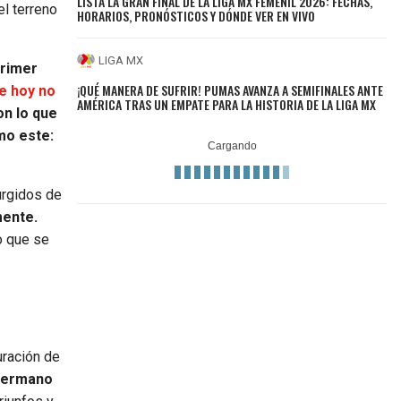
LISTA LA GRAN FINAL DE LA LIGA MX FEMENIL 2026: FECHAS,
el terreno
HORARIOS, PRONÓSTICOS Y DÓNDE VER EN VIVO
LIGA MX
primer
¡QUÉ MANERA DE SUFRIR! PUMAS AVANZA A SEMIFINALES ANTE
e hoy no
AMÉRICA TRAS UN EMPATE PARA LA HISTORIA DE LA LIGA MX
n lo que
mo este:
urgidos de
mente.
o que se
uración de
 hermano