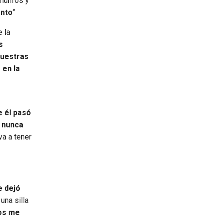
triunfos y
ento
“
e la
s
nuestras
en la
e él pasó
e nunca
va a tener
e dejó
una silla
los me