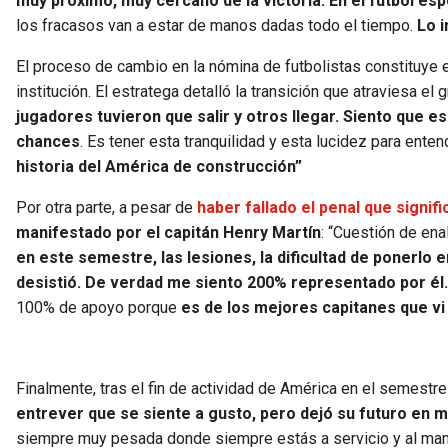
muy próximo, muy cercano de la victoria. En el fútbol esp
los fracasos van a estar de manos dadas todo el tiempo.
Lo i
El proceso de cambio en la nómina de futbolistas constituye el 
institución. El estratega detalló la transición que atraviesa el
jugadores tuvieron que salir y otros llegar. Siento que
chances
. Es tener esta tranquilidad y esta lucidez para en
historia del América de construcción”
Por otra parte, a pesar de
haber fallado el penal que signifi
manifestado por el capitán Henry Martín
: “Cuestión de ena
en este semestre, las lesiones, la dificultad de ponerlo 
desistió. De verdad me siento 200% representado por él.
100% de apoyo porque
es de los mejores capitanes que vi
Finalmente, tras el fin de actividad de América en el semestr
entrever que se siente a gusto, pero dejó su futuro en m
siempre muy pesada donde siempre estás a servicio y al mand