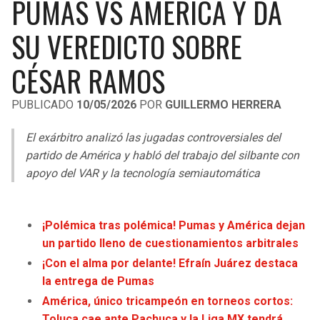
PUMAS VS AMÉRICA Y DA
LIGA DE EXPANSIÓN MX
UEFA EUROPA LEAGUE
SU VEREDICTO SOBRE
RAIDERS
CAVALIERS
LEAGUES CUP
UEFA CONFERENCE LEAGUE
CÉSAR RAMOS
MLS
CHARGERS
PISTONS
PUBLICADO
10/05/2026
POR
GUILLERMO HERRERA
COPA LIBERTADORES
RAVENS
PACERS
El exárbitro analizó las jugadas controversiales del
COPA SUDAMERICANA
BENGALS
BUCKS
partido de América y habló del trabajo del silbante con
LIGA BETPLAY
apoyo del VAR y la tecnología semiautomática
BROWNS
HAWKS
OTRAS LIGAS
STEELERS
HORNETS
¡Polémica tras polémica! Pumas y América dejan
un partido lleno de cuestionamientos arbitrales
TEXANS
HEAT
¡Con el alma por delante! Efraín Juárez destaca
la entrega de Pumas
COLTS
MAGIC
América, único tricampeón en torneos cortos:
Toluca cae ante Pachuca y la Liga MX tendrá