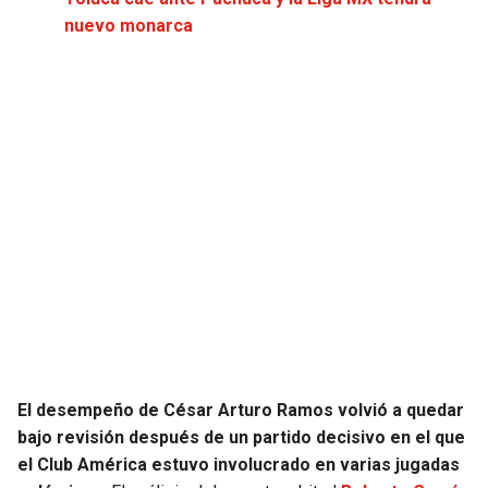
JAGUARS
WIZARDS
nuevo monarca
TITANS
WARRIORS
COWBOYS
CLIPPERS
GIANTS
LAKERS
EAGLES
SUNS
COMMANDERS
KINGS
CARDINALS
MAVERICKS
El desempeño de César Arturo Ramos volvió a quedar
RAMS
ROCKETS
bajo revisión después de un partido decisivo en el que
el Club América estuvo involucrado en varias jugadas
49ERS
GRIZZLIES