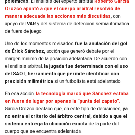
polémicas.
El análisis del experto arbitral
Roberto García
Orozco apuntó a que el cuerpo arbitral resolvió de
SEAHAWKS
PELICANS
manera adecuada las acciones más discutidas
,
con
apoyo del
VAR
y del sistema de detección semiautomática
BEARS
SPURS
de fuera de juego.
LIONS
NUGGETS
Uno de los momentos revisados
fue la anulación del gol
de Érick Sánchez,
acción que generó debate por el
margen mínimo de la posición adelantada. De acuerdo con
PACKERS
TIMBERWOLVES
el análisis arbitral,
la jugada fue determinada con el uso
del SAOT, herramienta que permite identificar con
VIKINGS
THUNDER
precisión milimétrica
si un futbolista está adelantado.
FALCONS
TRAIL BLAZERS
En esa acción,
la tecnología marcó que Sánchez estaba
en fuera de lugar por apenas la “punta del zapato”.
PANTHERS
JAZZ
García Orozco destacó que, en este tipo de decisiones,
ya
no entra el criterio del árbitro central, debido a que el
SAINTS
sistema entrega la ubicación exacta
de la parte del
cuerpo que se encuentra adelantada.