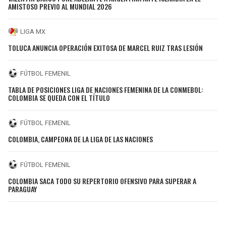
AMISTOSO PREVIO AL MUNDIAL 2026
LIGA MX
TOLUCA ANUNCIA OPERACIÓN EXITOSA DE MARCEL RUIZ TRAS LESIÓN
FÚTBOL FEMENIL
TABLA DE POSICIONES LIGA DE NACIONES FEMENINA DE LA CONMEBOL:
COLOMBIA SE QUEDA CON EL TÍTULO
FÚTBOL FEMENIL
COLOMBIA, CAMPEONA DE LA LIGA DE LAS NACIONES
FÚTBOL FEMENIL
COLOMBIA SACA TODO SU REPERTORIO OFENSIVO PARA SUPERAR A
PARAGUAY