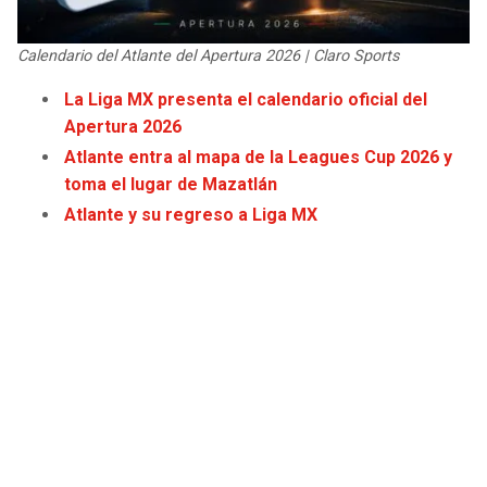
JAGUARS
WIZARDS
Calendario del Atlante del Apertura 2026 | Claro Sports
TITANS
WARRIORS
La Liga MX presenta el calendario oficial del
Apertura 2026
COWBOYS
CLIPPERS
Atlante entra al mapa de la Leagues Cup 2026 y
toma el lugar de Mazatlán
GIANTS
LAKERS
Atlante y su regreso a Liga MX
EAGLES
SUNS
COMMANDERS
KINGS
CARDINALS
MAVERICKS
RAMS
ROCKETS
49ERS
GRIZZLIES