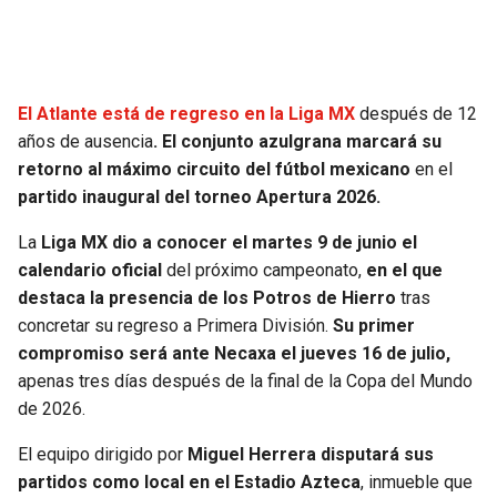
SEAHAWKS
PELICANS
BEARS
SPURS
El Atlante está de regreso en la Liga MX
después de 12
años de ausencia
. El conjunto azulgrana marcará su
LIONS
NUGGETS
retorno al máximo circuito del fútbol mexicano
en el
partido inaugural del torneo Apertura 2026.
PACKERS
TIMBERWOLVES
La
Liga MX dio a conocer el martes 9 de junio el
calendario oficial
del próximo campeonato,
en el que
VIKINGS
THUNDER
destaca la presencia de los Potros de Hierro
tras
concretar su regreso a Primera División.
Su primer
FALCONS
TRAIL BLAZERS
compromiso será ante Necaxa el jueves 16 de julio,
apenas tres días después de la final de la Copa del Mundo
PANTHERS
JAZZ
de 2026.
SAINTS
El equipo dirigido por
Miguel Herrera disputará sus
partidos como local en el Estadio Azteca
, inmueble que