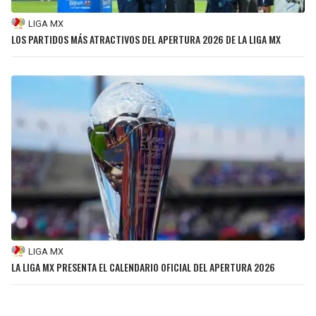
LIGA MX
LOS PARTIDOS MÁS ATRACTIVOS DEL APERTURA 2026 DE LA LIGA MX
LIGA MX
LA LIGA MX PRESENTA EL CALENDARIO OFICIAL DEL APERTURA 2026