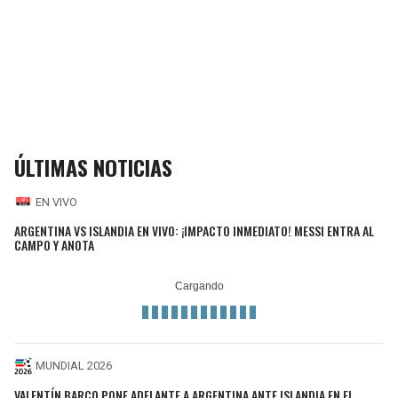
ÚLTIMAS NOTICIAS
EN VIVO
ARGENTINA VS ISLANDIA EN VIVO: ¡IMPACTO INMEDIATO! MESSI ENTRA AL
CAMPO Y ANOTA
MUNDIAL 2026
VALENTÍN BARCO PONE ADELANTE A ARGENTINA ANTE ISLANDIA EN EL