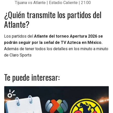
Tijuana vs Atlante | Estadio Caliente | 21:00
¿Quién transmite los partidos del
Atlante?
Los partidos del
Atlante del torneo Apertura 2026 se
podrán seguir por la señal de TV Azteca en México.
Además de tener todos los detalles en los minuto a minuto
de Claro Sports
Te puede interesar: