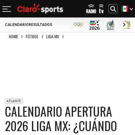
CALENDARIO
RESULTADOS
REGRESAR
REGRESAR
REGRESAR
REGRESAR
REGRESAR
REGRESAR
REGRESAR
REGRESAR
OLÍMPICOS
MUNDIAL 2026
SELECCIÓN
LIG
HOME
I
FÚTBOL
I
LIGA MX
I
CALENDARIO APERTURA 2026 LIGA MX: ¿CUÁ
FÚTBOL
FÚTBOL INTERNACIONAL
MOTOR
NFL
NBA
BÉISBOL
OTROS DEPORTES
ACTUALIDAD
MUNDIAL 2026
CHAMPIONS LEAGUE
FÓRMULA 1
MEXICANO
CICLISMO
TENDENCIAS
BILLS
CELTICS
LIGA MX
LALIGA
NASCAR
MLB
TENIS
MÚSICA
DOLPHINS
NETS
SELECCIÓN MEXICANA
PREMIER LEAGUE
BOXEO
CINE Y TV
PATRIOTS
KNICKS
CONCACHAMPIONS
SERIE A
GOLF
VIDEOJUEGOS
ATLANTE
JETS
76ERS
CALENDARIO APERTURA
FÚTBOL DE ESTUFA
BUNDESLIGA
UFC
BRONCOS
RAPTORS
2026 LIGA MX: ¿CUÁNDO
FÚTBOL FEMENIL
LIGUE 1
CHIEFS
BULLS