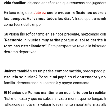
vida familiar
, dejando enseñanzas que resuenan con jugadores
En tono religioso,
Juárez
suele evocar reflexiones sobre co
los tiempos. Así vamos todos los días”
, frase que transmit
como fuera del campo.
Su visión filosófica también se hace presente, mezclando cono
“
Recuerdo, ni vueles muy arriba porque el sol te derrite la
terminas estrellándote
”. Esta perspectiva revela la búsqued
derrotas deportivas.
Juárez también es un padre comprometido
, preocupado po
escuela se burlan? Porque mi papá es el entrenador y n
familia, demostrando su cercanía y apoyo constante.
El técnico de Pumas mantiene un equilibrio con la realid
“Estar en casa y que no sabes si vas a morir… que no tengas tr
reflexiones motivan a valorar lo realmente importante, más allá