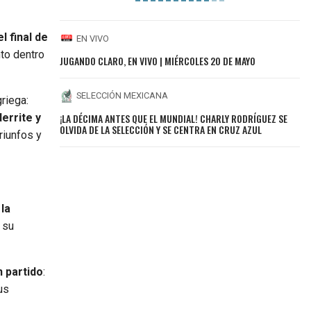
l final de
EN VIVO
nto dentro
JUGANDO CLARO, EN VIVO | MIÉRCOLES 20 DE MAYO
SELECCIÓN MEXICANA
riega:
¡LA DÉCIMA ANTES QUE EL MUNDIAL! CHARLY RODRÍGUEZ SE
derrite y
OLVIDA DE LA SELECCIÓN Y SE CENTRA EN CRUZ AZUL
riunfos y
la
 su
n partido
:
us