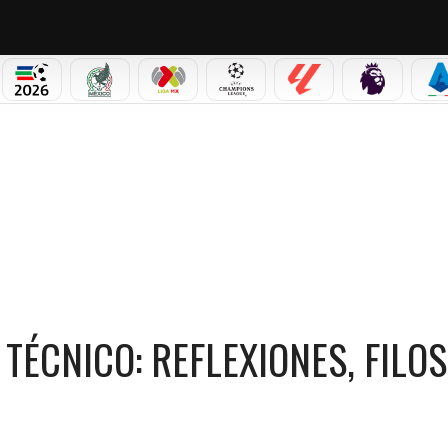
PICOS
MUNDIAL 2026
SELECCIÓN MEXICANA
LIGA MX
CHAMPIONS LEAGUE
LALIGA
PREMIER L
S
EXIONES, FILOSOFÍA Y ENSEÑANZA EN PUMAS
TÉCNICO: REFLEXIONES, FILOS