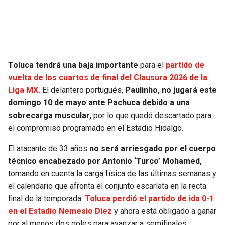
SEAHAWKS
PELICANS
BEARS
SPURS
Toluca tendrá una baja importante
para el
partido de
LIONS
NUGGETS
vuelta de los cuartos de final del Clausura 2026 de la
Liga MX.
El delantero portugués,
Paulinho, no jugará este
PACKERS
TIMBERWOLVES
domingo 10 de mayo ante Pachuca debido a una
sobrecarga muscular,
por lo que quedó descartado para
VIKINGS
THUNDER
el compromiso programado en el Estadio Hidalgo.
El atacante de 33 años
no será arriesgado por el cuerpo
FALCONS
TRAIL BLAZERS
técnico encabezado por Antonio ‘Turco’ Mohamed,
tomando en cuenta la carga física de las últimas semanas y
PANTHERS
JAZZ
el calendario que afronta el conjunto escarlata en la recta
final de la temporada.
Toluca perdió el partido de ida 0-1
SAINTS
en el Estadio Nemesio Diez
y ahora está obligado a ganar
por al menos dos goles para avanzar a semifinales.