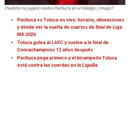
JAGUARS
WIZARDS
Paulinho no jugará contra Pachuca en el Hidalgo | Imago7
Pachuca vs Toluca en vivo: horario, alineaciones
TITANS
WARRIORS
y dónde ver la vuelta de cuartos de final de Liga
MX 2026
COWBOYS
CLIPPERS
Toluca golea al LAFC y vuelve a la final de
Concachampions 12 años después
GIANTS
LAKERS
Pachuca pega primero y el bicampeón Toluca
está contra las cuerdas en la Liguilla
EAGLES
SUNS
COMMANDERS
KINGS
CARDINALS
MAVERICKS
RAMS
ROCKETS
49ERS
GRIZZLIES