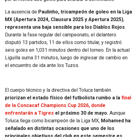
BUCCANEERS
La ausencia de
Paulinho, tricampeón de goleo en la Liga
MX (Apertura 2024, Clausura 2025 y Apertura 2025)
,
representa una baja sensible para los Diablos Rojos
.
Durante la fase regular del campeonato, el delantero
disputó 13 partidos, 11 de ellos como titular, y registró
seis goles en 1,031 minutos dentro del torneo. En la actual
Liguilla suma 31 minutos, luego de ingresar de cambio en
el encuentro de ida ante los Tuzos.
El cuerpo técnico y la directiva del Toluca también
priorizan el estado físico del futbolista rumbo a la
final
de la Concacaf Champions Cup 2026, donde
enfrentarán a Tigres
el próximo 30 de mayo.
Aunque
Toluca llega como bicampeón de la Liga MX,
Mohamed ha
señalado en distintas ocasiones que uno de los
principales objetivos del club en este semestre es