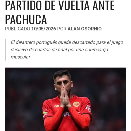
PARTIDO DE VUELTA ANTE
LIGA DE EXPANSIÓN MX
UEFA EUROPA LEAGUE
PACHUCA
RAIDERS
CAVALIERS
LEAGUES CUP
UEFA CONFERENCE LEAGUE
PUBLICADO
10/05/2026
POR
ALAN OSORNIO
MLS
CHARGERS
PISTONS
El delantero portugués queda descartado para el juego
COPA LIBERTADORES
RAVENS
PACERS
decisivo de cuartos de final por una sobrecarga
COPA SUDAMERICANA
muscular
BENGALS
BUCKS
LIGA BETPLAY
BROWNS
HAWKS
OTRAS LIGAS
STEELERS
HORNETS
TEXANS
HEAT
COLTS
MAGIC