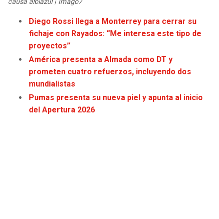
causa albiazul | Imago7
JAGUARS
WIZARDS
Diego Rossi llega a Monterrey para cerrar su
fichaje con Rayados: “Me interesa este tipo de
TITANS
WARRIORS
proyectos”
América presenta a Almada como DT y
COWBOYS
CLIPPERS
prometen cuatro refuerzos, incluyendo dos
mundialistas
GIANTS
LAKERS
Pumas presenta su nueva piel y apunta al inicio
del Apertura 2026
EAGLES
SUNS
COMMANDERS
KINGS
CARDINALS
MAVERICKS
RAMS
ROCKETS
49ERS
GRIZZLIES