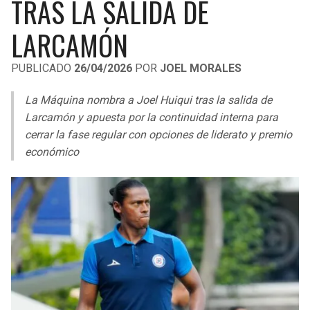
TRAS LA SALIDA DE
LIGA DE EXPANSIÓN MX
UEFA EUROPA LEAGUE
LARCAMÓN
RAIDERS
CAVALIERS
LEAGUES CUP
UEFA CONFERENCE LEAGUE
PUBLICADO
26/04/2026
POR
JOEL MORALES
MLS
CHARGERS
PISTONS
La Máquina nombra a Joel Huiqui tras la salida de
COPA LIBERTADORES
RAVENS
PACERS
Larcamón y apuesta por la continuidad interna para
COPA SUDAMERICANA
cerrar la fase regular con opciones de liderato y premio
BENGALS
BUCKS
económico
LIGA BETPLAY
BROWNS
HAWKS
OTRAS LIGAS
STEELERS
HORNETS
TEXANS
HEAT
COLTS
MAGIC