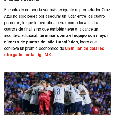
BUCCANEERS
El contexto no podría ser más exigente ni prometedor. Cruz
Azul no solo pelea por asegurar un lugar entre los cuatro
primeros, lo que le permitiría cerrar como local en los
cuartos de final, sino que también tiene al alcance un
incentivo adicional:
terminar como el equipo con mayor
número de puntos del año futbolístico
, logro que
conlleva un premio económico de
un millón de dólares
otorgado por la Liga MX
.