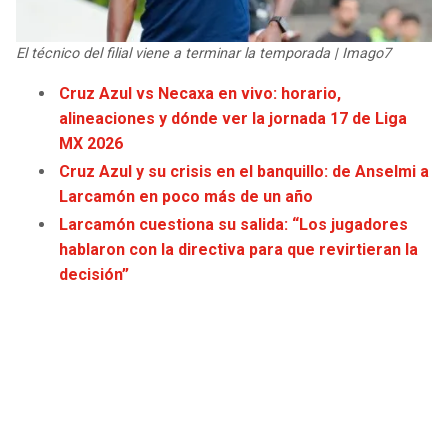
JAGUARS
WIZARDS
El técnico del filial viene a terminar la temporada | Imago7
TITANS
WARRIORS
Cruz Azul vs Necaxa en vivo: horario,
alineaciones y dónde ver la jornada 17 de Liga
COWBOYS
CLIPPERS
MX 2026
Cruz Azul y su crisis en el banquillo: de Anselmi a
GIANTS
LAKERS
Larcamón en poco más de un año
Larcamón cuestiona su salida: “Los jugadores
EAGLES
SUNS
hablaron con la directiva para que revirtieran la
decisión”
COMMANDERS
KINGS
CARDINALS
MAVERICKS
RAMS
ROCKETS
49ERS
GRIZZLIES