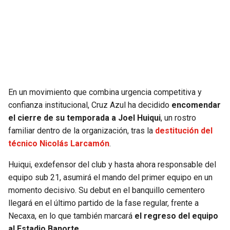
SEAHAWKS
PELICANS
BEARS
SPURS
LIONS
NUGGETS
En un movimiento que combina urgencia competitiva y
PACKERS
TIMBERWOLVES
confianza institucional, Cruz Azul ha decidido
encomendar
el cierre de su temporada a Joel Huiqui
, un rostro
VIKINGS
THUNDER
familiar dentro de la organización, tras la
destitución del
técnico Nicolás Larcamón
.
FALCONS
TRAIL BLAZERS
Huiqui, exdefensor del club y hasta ahora responsable del
equipo sub 21, asumirá el mando del primer equipo en un
PANTHERS
JAZZ
momento decisivo. Su debut en el banquillo cementero
llegará en el último partido de la fase regular, frente a
SAINTS
Necaxa, en lo que también marcará
el regreso del equipo
al Estadio Banorte
.