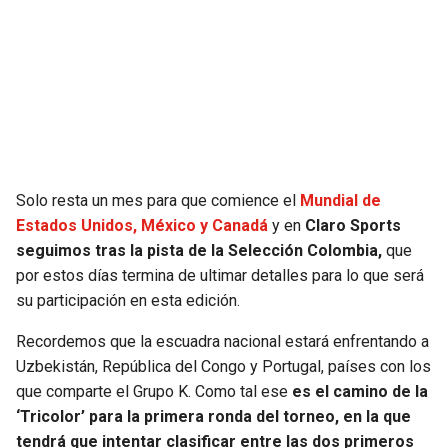
SEAHAWKS
PELICANS
BEARS
SPURS
LIONS
NUGGETS
PACKERS
TIMBERWOLVES
Solo resta un mes para que comience el
Mundial de
Estados Unidos, México y Canadá
y en
Claro Sports
VIKINGS
THUNDER
seguimos tras la pista de la Selección Colombia,
que
por estos días termina de ultimar detalles para lo que será
FALCONS
TRAIL BLAZERS
su participación en esta edición.
Recordemos que la escuadra nacional estará enfrentando a
PANTHERS
JAZZ
Uzbekistán, República del Congo y Portugal, países con los
que comparte el Grupo K. Como tal ese
es el camino de la
SAINTS
‘Tricolor’ para la primera ronda del torneo, en la que
tendrá que intentar clasificar entre las dos primeros