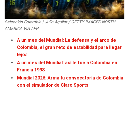
JAGUARS
WIZARDS
TITANS
WARRIORS
Selección Colombia | Julio Aguilar / GETTY IMAGES NORTH
AMERICA VIA AFP
COWBOYS
CLIPPERS
A un mes del Mundial: La defensa y el arco de
Colombia, el gran reto de estabilidad para llegar
GIANTS
LAKERS
lejos
A un mes del Mundial: así le fue a Colombia en
EAGLES
SUNS
Francia 1998
Mundial 2026: Arma tu convocatoria de Colombia
COMMANDERS
KINGS
con el simulador de Claro Sports
CARDINALS
MAVERICKS
RAMS
ROCKETS
49ERS
GRIZZLIES