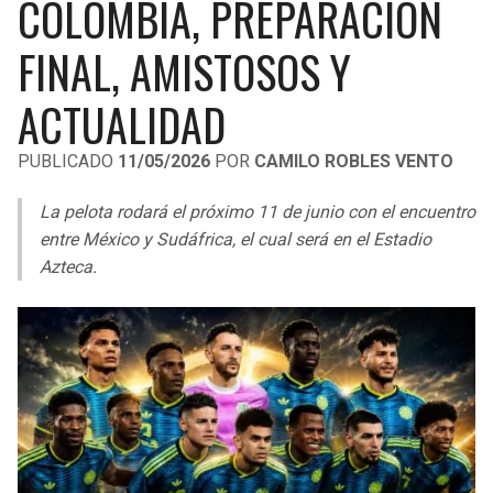
COLOMBIA, PREPARACIÓN
LIGA DE EXPANSIÓN MX
UEFA EUROPA LEAGUE
FINAL, AMISTOSOS Y
RAIDERS
CAVALIERS
LEAGUES CUP
UEFA CONFERENCE LEAGUE
ACTUALIDAD
MLS
CHARGERS
PISTONS
PUBLICADO
11/05/2026
POR
CAMILO ROBLES VENTO
COPA LIBERTADORES
RAVENS
PACERS
La pelota rodará el próximo 11 de junio con el encuentro
COPA SUDAMERICANA
BENGALS
BUCKS
entre México y Sudáfrica, el cual será en el Estadio
LIGA BETPLAY
Azteca.
BROWNS
HAWKS
OTRAS LIGAS
STEELERS
HORNETS
TEXANS
HEAT
COLTS
MAGIC