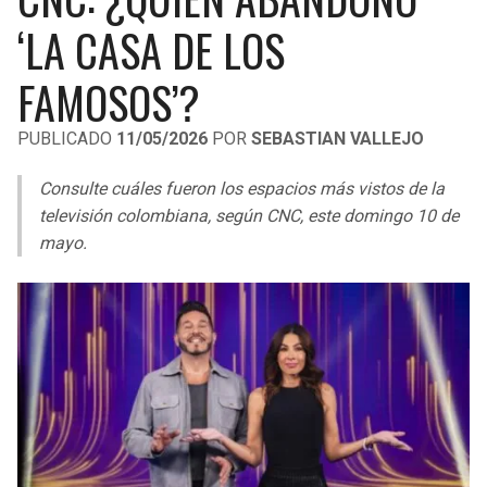
LIGA DE EXPANSIÓN MX
UEFA EUROPA LEAGUE
‘LA CASA DE LOS
RAIDERS
CAVALIERS
LEAGUES CUP
UEFA CONFERENCE LEAGUE
FAMOSOS’?
MLS
CHARGERS
PISTONS
PUBLICADO
11/05/2026
POR
SEBASTIAN VALLEJO
COPA LIBERTADORES
RAVENS
PACERS
Consulte cuáles fueron los espacios más vistos de la
COPA SUDAMERICANA
televisión colombiana, según CNC, este domingo 10 de
BENGALS
BUCKS
mayo.
LIGA BETPLAY
BROWNS
HAWKS
OTRAS LIGAS
STEELERS
HORNETS
TEXANS
HEAT
COLTS
MAGIC