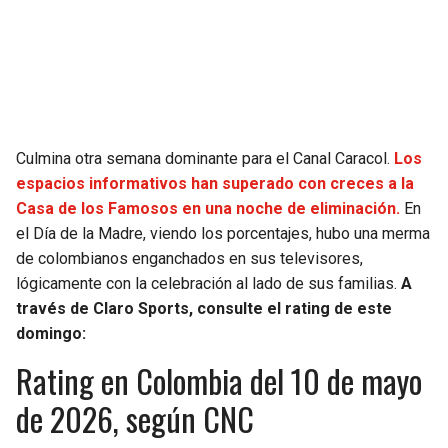
SEAHAWKS
PELICANS
BEARS
SPURS
LIONS
NUGGETS
Culmina otra semana dominante para el Canal Caracol.
Los
espacios informativos han superado con creces a la
PACKERS
TIMBERWOLVES
Casa de los Famosos en una noche de eliminación.
En
el Día de la Madre, viendo los porcentajes, hubo una merma
VIKINGS
THUNDER
de colombianos enganchados en sus televisores,
lógicamente con la celebración al lado de sus familias.
A
FALCONS
TRAIL BLAZERS
través de Claro Sports, consulte el rating de este
domingo:
PANTHERS
JAZZ
Rating en Colombia del 10 de mayo
SAINTS
de 2026, según CNC