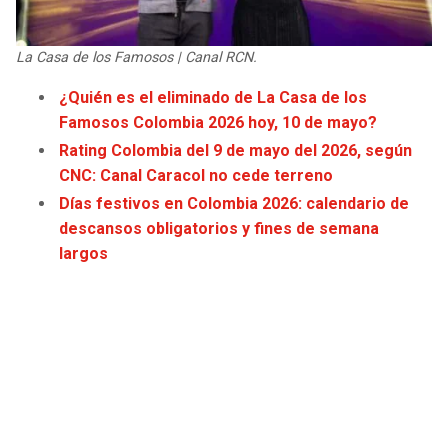
JAGUARS
WIZARDS
La Casa de los Famosos | Canal RCN.
TITANS
WARRIORS
¿Quién es el eliminado de La Casa de los
Famosos Colombia 2026 hoy, 10 de mayo?
COWBOYS
CLIPPERS
Rating Colombia del 9 de mayo del 2026, según
GIANTS
LAKERS
CNC: Canal Caracol no cede terreno
Días festivos en Colombia 2026: calendario de
EAGLES
SUNS
descansos obligatorios y fines de semana
largos
COMMANDERS
KINGS
CARDINALS
MAVERICKS
RAMS
ROCKETS
49ERS
GRIZZLIES