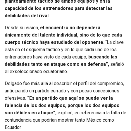
planteamiento táctico de ambos equipos y en la
capacidad de los entrenadores para detectar las
SEAHAWKS
PELICANS
debilidades del rival.
BEARS
SPURS
Desde su visión,
el encuentro no dependerá
únicamente del talento individual, sino de lo que cada
LIONS
NUGGETS
cuerpo técnico haya estudiado del oponente
. “La clave
está en el esquema táctico y en lo que cada uno de los
entrenadores haya visto de cada equipo,
buscando las
PACKERS
TIMBERWOLVES
debilidades tanto en ataque como en defensa”,
señaló
el exseleccionado ecuatoriano.
VIKINGS
THUNDER
Delgado fue más allá al describir el perfil del compromiso,
FALCONS
TRAIL BLAZERS
anticipando un partido cerrado y con pocas concesiones
ofensivas.
“Es un partido que aquí se puede ver la
PANTHERS
JAZZ
falencia de los dos equipos, porque los dos equipos
son débiles en ataque”,
explicó, en referencia a la falta de
SAINTS
contundencia que podrían mostrar tanto México como
Ecuador.