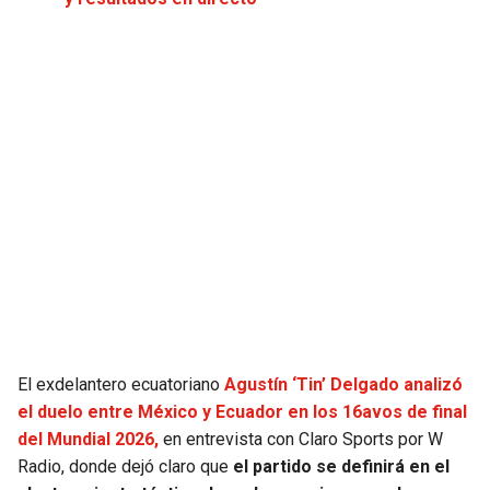
JAGUARS
WIZARDS
TITANS
WARRIORS
COWBOYS
CLIPPERS
GIANTS
LAKERS
EAGLES
SUNS
COMMANDERS
KINGS
CARDINALS
MAVERICKS
El exdelantero ecuatoriano
Agustín ‘Tin’ Delgado analizó
el duelo entre México y Ecuador en los 16avos de final
RAMS
ROCKETS
del Mundial 2026,
en entrevista con Claro Sports por W
Radio, donde dejó claro que
el partido se definirá en el
49ERS
GRIZZLIES