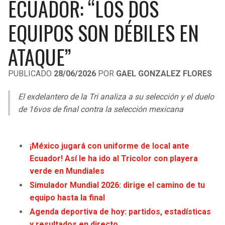
ECUADOR: “LOS DOS
LIGA DE EXPANSIÓN MX
UEFA EUROPA LEAGUE
EQUIPOS SON DÉBILES EN
RAIDERS
CAVALIERS
LEAGUES CUP
UEFA CONFERENCE LEAGUE
ATAQUE”
MLS
CHARGERS
PISTONS
PUBLICADO
28/06/2026
POR
GAEL GONZALEZ FLORES
COPA LIBERTADORES
RAVENS
PACERS
El exdelantero de la Tri analiza a su selección y el duelo
COPA SUDAMERICANA
BENGALS
BUCKS
de 16vos de final contra la selección mexicana
LIGA BETPLAY
BROWNS
HAWKS
OTRAS LIGAS
¡México jugará con uniforme de local ante
STEELERS
HORNETS
Ecuador! Así le ha ido al Tricolor con playera
verde en Mundiales
TEXANS
HEAT
Simulador Mundial 2026: dirige el camino de tu
equipo hasta la final
COLTS
MAGIC
Agenda deportiva de hoy: partidos, estadísticas
y resultados en directo