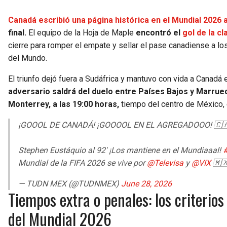
Canadá escribió una página histórica en el Mundial 2026 
final.
El equipo de la Hoja de Maple
encontró el
gol de la cl
cierre para romper el empate y sellar el pase canadiense a lo
del Mundo.
El triunfo dejó fuera a Sudáfrica y mantuvo con vida a Canadá 
adversario saldrá del duelo entre Países Bajos y Marrue
Monterrey, a las 19:00 horas,
tiempo del centro de México, 
¡GOOOL DE CANADÁ! ¡GOOOOL EN EL AGREGADOOO! 🇨
Stephen Eustáquio al 92' ¡Los mantiene en el Mundiaaal!
Mundial de la FIFA 2026 se vive por
@Televisa
y
@VIX
🇲
— TUDN MEX (@TUDNMEX)
June 28, 2026
Tiempos extra o penales: los criterios
del Mundial 2026