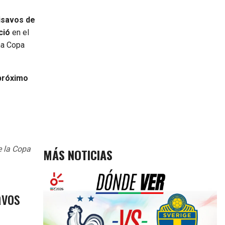
eisavos de
ció
en el
na Copa
próximo
e la Copa
MÁS NOTICIAS
avos