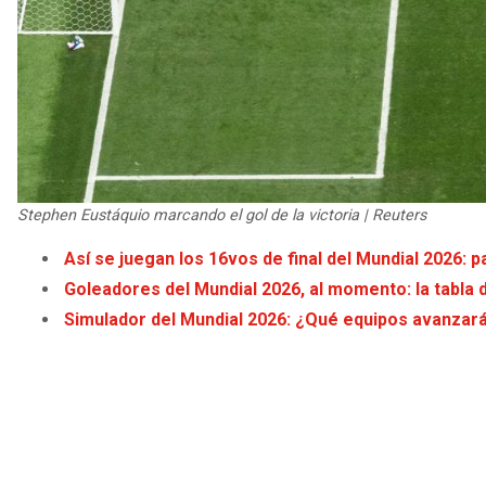
Stephen Eustáquio marcando el gol de la victoria | Reuters
Así se juegan los 16vos de final del Mundial 2026: 
Goleadores del Mundial 2026, al momento: la tabla 
Simulador del Mundial 2026: ¿Qué equipos avanzar