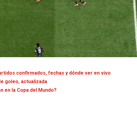
partidos confirmados, fechas y dónde ver en vivo
de goleo, actualizada
án en la Copa del Mundo?