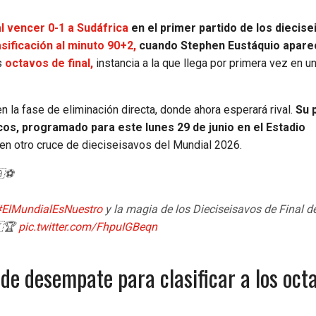
al vencer 0-1 a Sudáfrica
en el primer partido de los diecis
asificación al minuto 90+2,
cuando Stephen Eustáquio apare
s
octavos de final,
instancia a la que llega por primera vez en u
en la fase de eliminación directa, donde ahora esperará rival.
Su 
cos, programado para este lunes 29 de junio en el Estadio
en otro cruce de dieciseisavos del Mundial 2026.
🇦⚽
#ElMundialEsNuestro
y la magia de los Dieciseisavos de Final d
🏆
pic.twitter.com/FhpuIGBeqn
 de desempate para clasificar a los oct