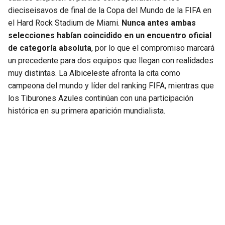
dieciseisavos de final de la Copa del Mundo de la FIFA en
el Hard Rock Stadium de Miami.
Nunca antes ambas
selecciones habían coincidido en un encuentro oficial
de categoría absoluta
, por lo que el compromiso marcará
un precedente para dos equipos que llegan con realidades
muy distintas. La Albiceleste afronta la cita como
campeona del mundo y líder del ranking FIFA, mientras que
los Tiburones Azules continúan con una participación
histórica en su primera aparición mundialista.