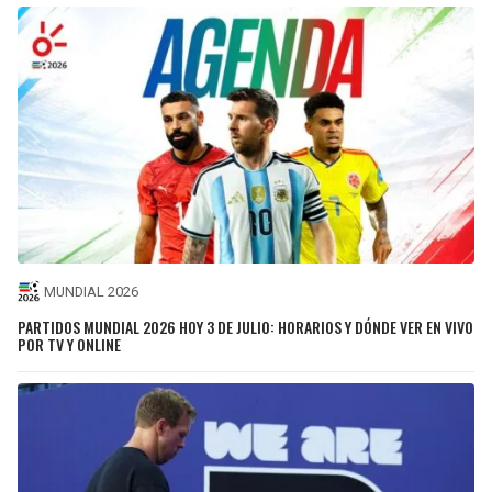
MUNDIAL 2026
PARTIDOS MUNDIAL 2026 HOY 3 DE JULIO: HORARIOS Y DÓNDE VER EN VIVO
POR TV Y ONLINE