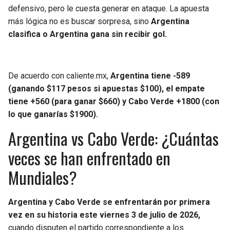
defensivo, pero le cuesta generar en ataque. La apuesta
más lógica no es buscar sorpresa, sino
Argentina
clasifica o Argentina gana sin recibir gol.
De acuerdo con caliente.mx,
Argentina tiene -589
(ganando $117 pesos si apuestas $100), el empate
tiene +560 (para ganar $660) y Cabo Verde +1800 (con
lo que ganarías $1900).
Argentina vs Cabo Verde: ¿Cuántas
veces se han enfrentado en
Mundiales?
Argentina y Cabo Verde se enfrentarán por primera
vez en su historia este viernes 3 de julio de 2026,
cuando disputen el partido correspondiente a los