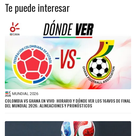
Te puede interesar
MUNDIAL 2026
COLOMBIA VS GHANA EN VIVO: HORARIO Y DÓNDE VER LOS 16AVOS DE FINAL
DEL MUNDIAL 2026; ALINEACIONES Y PRONÓSTICOS