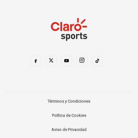
Términos y Condiciones
Política de Cookies
Aviso de Privacidad