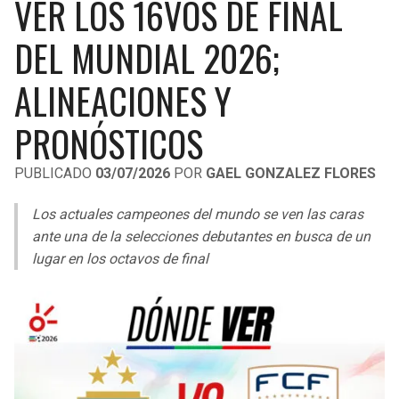
VER LOS 16VOS DE FINAL
LIGA DE EXPANSIÓN MX
UEFA EUROPA LEAGUE
DEL MUNDIAL 2026;
RAIDERS
CAVALIERS
LEAGUES CUP
UEFA CONFERENCE LEAGUE
ALINEACIONES Y
MLS
CHARGERS
PISTONS
PRONÓSTICOS
COPA LIBERTADORES
RAVENS
PACERS
COPA SUDAMERICANA
PUBLICADO
03/07/2026
POR
GAEL GONZALEZ FLORES
BENGALS
BUCKS
LIGA BETPLAY
Los actuales campeones del mundo se ven las caras
BROWNS
HAWKS
ante una de la selecciones debutantes en busca de un
OTRAS LIGAS
lugar en los octavos de final
STEELERS
HORNETS
TEXANS
HEAT
COLTS
MAGIC