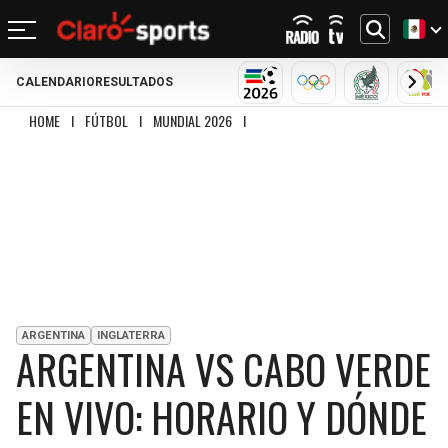
CALENDARIO
RESULTADOS
REGRESAR
REGRESAR
REGRESAR
REGRESAR
REGRESAR
REGRESAR
REGRESAR
REGRESAR
MUNDIAL 2026
OLÍMPICOS
SELECCIÓN
LIG
HOME
I
FÚTBOL
I
MUNDIAL 2026
I
ARGENTINA VS CABO VERDE EN VIVO: 
FÚTBOL
FÚTBOL INTERNACIONAL
MOTOR
NFL
NBA
BÉISBOL
OTROS DEPORTES
ACTUALIDAD
MUNDIAL 2026
CHAMPIONS LEAGUE
FÓRMULA 1
MEXICANO
CICLISMO
TENDENCIAS
BILLS
CELTICS
LIGA MX
LALIGA
NASCAR
MLB
TENIS
MÚSICA
DOLPHINS
NETS
SELECCIÓN MEXICANA
PREMIER LEAGUE
BOXEO
CINE Y TV
PATRIOTS
KNICKS
CONCACHAMPIONS
SERIE A
GOLF
VIDEOJUEGOS
ARGENTINA
INGLATERRA
JETS
76ERS
ARGENTINA VS CABO VERDE
FÚTBOL DE ESTUFA
BUNDESLIGA
UFC
BRONCOS
RAPTORS
EN VIVO: HORARIO Y DÓNDE
FÚTBOL FEMENIL
LIGUE 1
CHIEFS
BULLS