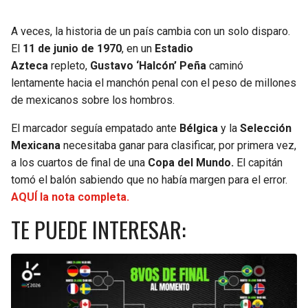
SEAHAWKS
PELICANS
A veces, la historia de un país cambia con un solo disparo.
El
11 de junio de 1970
, en un
Estadio
BEARS
SPURS
Azteca
repleto,
Gustavo ‘Halcón’ Peña
caminó
lentamente hacia el manchón penal con el peso de millones
LIONS
NUGGETS
de mexicanos sobre los hombros.
El marcador seguía empatado ante
Bélgica
y la
Selección
PACKERS
TIMBERWOLVES
Mexicana
necesitaba ganar para clasificar, por primera vez,
a los cuartos de final de una
Copa del Mundo.
El capitán
VIKINGS
THUNDER
tomó el balón sabiendo que no había margen para el error.
AQUÍ la nota completa.
FALCONS
TRAIL BLAZERS
TE PUEDE INTERESAR:
PANTHERS
JAZZ
SAINTS