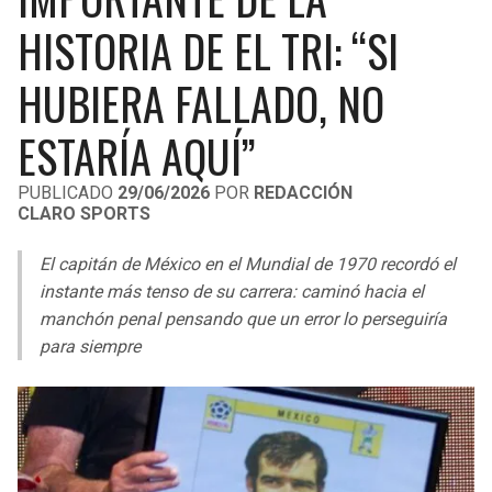
LIGA DE EXPANSIÓN MX
UEFA EUROPA LEAGUE
HISTORIA DE EL TRI: “SI
RAIDERS
CAVALIERS
LEAGUES CUP
UEFA CONFERENCE LEAGUE
HUBIERA FALLADO, NO
MLS
CHARGERS
PISTONS
ESTARÍA AQUÍ”
COPA LIBERTADORES
RAVENS
PACERS
PUBLICADO
29/06/2026
POR
REDACCIÓN
COPA SUDAMERICANA
CLARO SPORTS
BENGALS
BUCKS
LIGA BETPLAY
El capitán de México en el Mundial de 1970 recordó el
BROWNS
HAWKS
instante más tenso de su carrera: caminó hacia el
OTRAS LIGAS
manchón penal pensando que un error lo perseguiría
STEELERS
HORNETS
para siempre
TEXANS
HEAT
COLTS
MAGIC