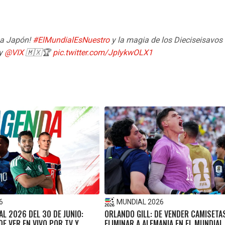
 a Japón!
#ElMundialEsNuestro
y la magia de los Dieciseisavos 
y
@VIX
🇲🇽🏆
pic.twitter.com/JpIykwOLX1
6
MUNDIAL 2026
L 2026 DEL 30 DE JUNIO:
ORLANDO GILL: DE VENDER CAMISETA
E VER EN VIVO POR TV Y
ELIMINAR A ALEMANIA EN EL MUNDIAL