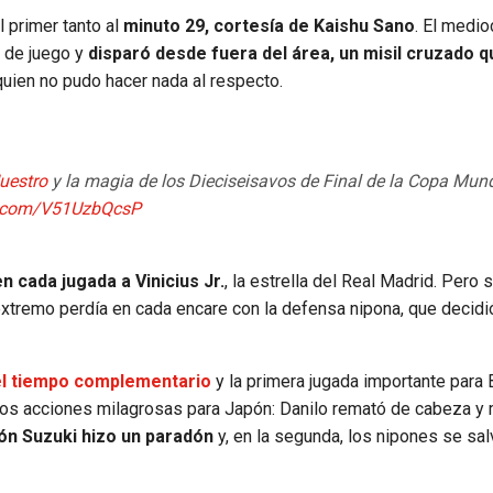
l primer tanto al
minuto 29, cortesía de Kaishu Sano
. El medi
o de juego y
disparó desde fuera del área, un misil cruzado q
quien no pudo hacer nada al respecto.
uestro
y la magia de los Dieciseisavos de Final de la Copa Mund
er.com/V51UzbQcsP
 cada jugada a Vinicius Jr.
, la estrella del Real Madrid. Pero s
extremo perdía en cada encare con la defensa nipona, que decid
 el tiempo complementario
y la primera jugada importante para 
 dos acciones milagrosas para Japón: Danilo remató de cabeza y
ón Suzuki hizo un paradón
y, en la segunda, los nipones se sal