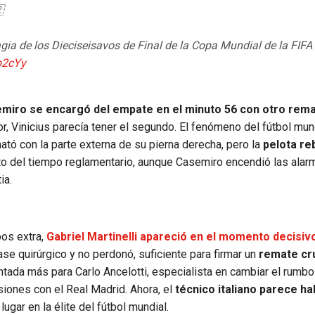

gia de los Dieciseisavos de Final de la Copa Mundial de la FIFA
b2cYy
miro se encargó del empate en el minuto 56 con otro rem
or, Vinicius parecía tener el segundo. El fenómeno del fútbol mun
tó con la parte externa de su pierna derecha, pero la
pelota re
to del tiempo reglamentario, aunque Casemiro encendió las alarma
ia.
pos extra,
Gabriel Martinelli apareció en el momento decisiv
ase quirúrgico y no perdonó, suficiente para firmar un
remate cr
ada más para Carlo Ancelotti, especialista en cambiar el rumbo
siones con el Real Madrid. Ahora, el
técnico italiano parece h
ugar en la élite del fútbol mundial.