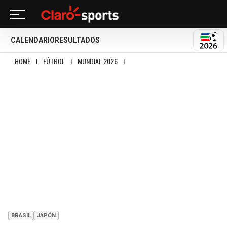
CALENDARIO
RESULTADOS
MUND
HOME
I
FÚTBOL
I
MUNDIAL 2026
I
¡FINAL DE PELÍCULA! BRASIL SOBREVI
BRASIL
JAPÓN