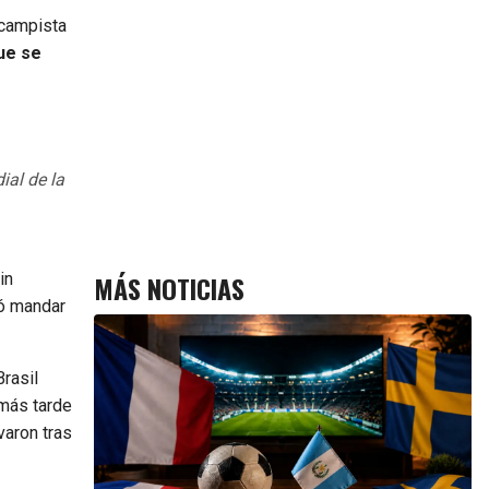
ocampista
ue se
ial de la
MÁS NOTICIAS
in
ió mandar
Brasil
 más tarde
varon tras