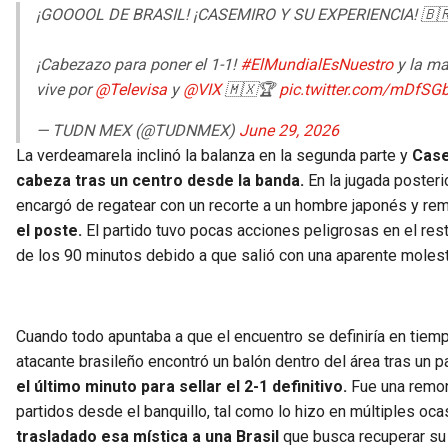
¡GOOOOL DE BRASIL! ¡CASEMIRO Y SU EXPERIENCIA! 🇧
¡Cabezazo para poner el 1-1!
#ElMundialEsNuestro
y la ma
vive por
@Televisa
y
@VIX
🇲🇽🏆
pic.twitter.com/mDfSG
— TUDN MEX (@TUDNMEX)
June 29, 2026
La verdeamarela inclinó la balanza en la segunda parte y
Case
cabeza tras un centro desde la banda.
En la jugada posteri
encargó de regatear con un recorte a un hombre japonés y rema
el poste.
El partido tuvo pocas acciones peligrosas en el res
de los 90 minutos debido a que salió con una aparente molest
Cuando todo apuntaba a que el encuentro se definiría en tiem
atacante brasileño encontró un balón dentro del área tras un p
el último minuto para sellar el 2-1 definitivo.
Fue una remont
partidos desde el banquillo, tal como lo hizo en múltiples oca
trasladado esa mística a una Brasil
que busca recuperar su l