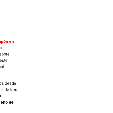
apón en
se
 sobre
 este
bol
idos desde
ea de tres
s
reno de