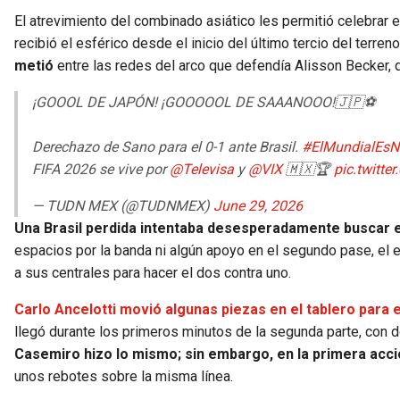
El atrevimiento del combinado asiático les permitió celebrar e
recibió el esférico desde el inicio del último tercio del terren
metió
entre las redes del arco que defendía Alisson Becker, 
¡GOOOL DE JAPÓN! ¡GOOOOOL DE SAAANOOO!🇯🇵⚽
Derechazo de Sano para el 0-1 ante Brasil.
#ElMundialEsN
FIFA 2026 se vive por
@Televisa
y
@VIX
🇲🇽🏆
pic.twitt
— TUDN MEX (@TUDNMEX)
June 29, 2026
Una Brasil perdida intentaba desesperadamente buscar en
espacios por la banda ni algún apoyo en el segundo pase, el 
a sus centrales para hacer el dos contra uno.
Carlo Ancelotti movió algunas piezas en el tablero para
llegó durante los primeros minutos de la segunda parte, con
Casemiro hizo lo mismo; sin embargo, en la primera acci
unos rebotes sobre la misma línea.