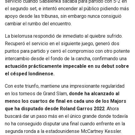
servicio cuando Sabalenka sacaba para partido con 5-2 en
el segundo set, e intentó encender al público pidiendo más
apoyo desde las tribunas, sin embargo nunca consiguió
cambiar el rumbo del encuentro.
La bielorrusa respondió de inmediato al quiebre sufrido.
Recuperó el servicio en el siguiente juego, generó dos
puntos para partido y cerró el compromiso con otro potente
intercambio desde el fondo de la cancha, confirmando una
actuación prácticamente impecable en su debut sobre
el césped londinense.
Con este triunfo, mantiene una impresionante regularidad
en los torneos de Grand Slam,
donde ha alcanzado al
menos los cuartos de final en cada uno de los Majors
que ha disputado desde Roland Garros 2022
. Ahora
buscará dar un paso más en el único grande donde todavía
no ha conseguido disputar una final cuando enfrente en la
segunda ronda a la estadounidense McCartney Kessler.