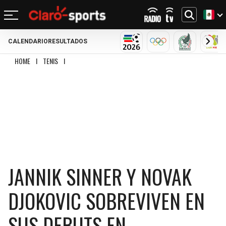
CALENDARIO
RESULTADOS
REGRESAR
REGRESAR
REGRESAR
REGRESAR
REGRESAR
REGRESAR
REGRESAR
REGRESAR
MUNDIAL 2026
OLÍMPICOS
SELECCIÓN
LIG
HOME
I
TENIS
I
JANNIK SINNER Y NOVAK DJOKOVIC SOBREVIVEN EN SUS DE
FÚTBOL
FÚTBOL INTERNACIONAL
MOTOR
NFL
NBA
BÉISBOL
OTROS DEPORTES
ACTUALIDAD
MUNDIAL 2026
CHAMPIONS LEAGUE
FÓRMULA 1
MEXICANO
CICLISMO
TENDENCIAS
BILLS
CELTICS
LIGA MX
LALIGA
NASCAR
MLB
TENIS
MÚSICA
DOLPHINS
NETS
SELECCIÓN MEXICANA
PREMIER LEAGUE
BOXEO
CINE Y TV
PATRIOTS
KNICKS
CONCACHAMPIONS
SERIE A
GOLF
VIDEOJUEGOS
JANNIK SINNER Y NOVAK
JETS
76ERS
FÚTBOL DE ESTUFA
BUNDESLIGA
UFC
DJOKOVIC SOBREVIVEN EN
BRONCOS
RAPTORS
FÚTBOL FEMENIL
LIGUE 1
SUS DEBUTS EN
CHIEFS
BULLS