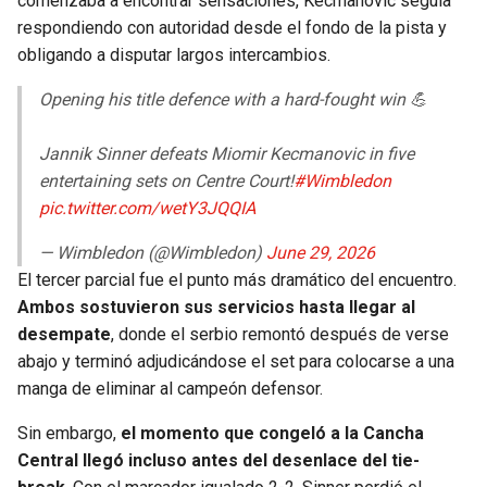
comenzaba a encontrar sensaciones, Kecmanovic seguía
respondiendo con autoridad desde el fondo de la pista y
obligando a disputar largos intercambios.
Opening his title defence with a hard-fought win 💪
Jannik Sinner defeats Miomir Kecmanovic in five
entertaining sets on Centre Court!
#Wimbledon
pic.twitter.com/wetY3JQQIA
— Wimbledon (@Wimbledon)
June 29, 2026
El tercer parcial fue el punto más dramático del encuentro.
Ambos sostuvieron sus servicios hasta llegar al
desempate
, donde el serbio remontó después de verse
abajo y terminó adjudicándose el set para colocarse a una
manga de eliminar al campeón defensor.
Sin embargo,
el momento que congeló a la Cancha
Central llegó incluso antes del desenlace del tie-