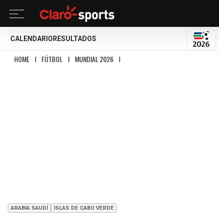
CALENDARIO
RESULTADOS
MUND
HOME
I
FÚTBOL
I
MUNDIAL 2026
I
CABO VERDE VS ARABIA SAUDITA: RES
ARABIA SAUDÍ
ISLAS DE CABO VERDE