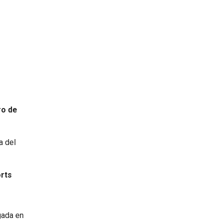
ro de
a del
orts
gada en