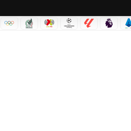
IAL 2026
OLÍMPICOS
SELECCIÓN MEXICANA
LIGA MX
CHAMPIONS LEAGUE
LALIGA
PREMIER L
S
UMEN, GOLES Y RESULTADO FINAL DEL PARTIDO DE LA JORNADA 3 DEL GRUPO H; MU