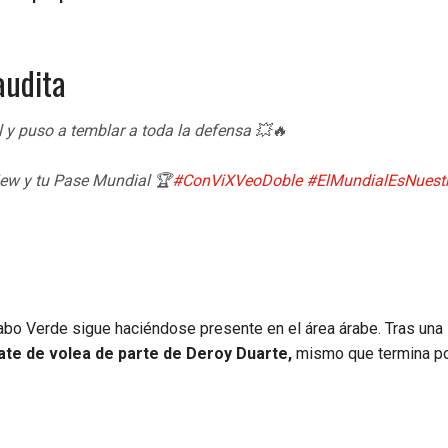
audita
l y puso a temblar a toda la defensa 💥🔥
iew y tu Pase Mundial 🏆
#ConViXVeoDoble
#ElMundialEsNuest
abo Verde sigue haciéndose presente en el área árabe. Tras una 
ate de volea de parte de Deroy Duarte,
mismo que termina p