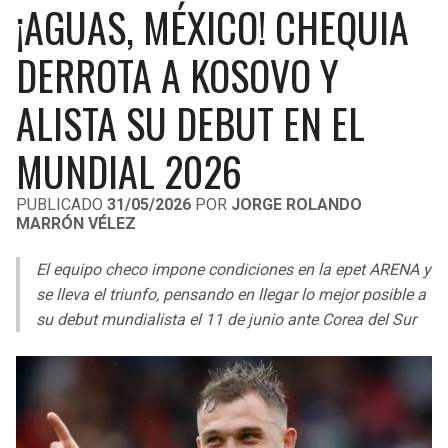
¡AGUAS, MÉXICO! CHEQUIA
LIGA DE EXPANSIÓN MX
UEFA EUROPA LEAGUE
RAIDERS
CAVALIERS
DERROTA A KOSOVO Y
LEAGUES CUP
UEFA CONFERENCE LEAGUE
MLS
ALISTA SU DEBUT EN EL
CHARGERS
PISTONS
COPA LIBERTADORES
MUNDIAL 2026
RAVENS
PACERS
COPA SUDAMERICANA
PUBLICADO
31/05/2026
POR
JORGE ROLANDO
BENGALS
BUCKS
MARRÓN VÉLEZ
LIGA BETPLAY
BROWNS
HAWKS
El equipo checo impone condiciones en la epet ARENA y
OTRAS LIGAS
se lleva el triunfo, pensando en llegar lo mejor posible a
STEELERS
HORNETS
su debut mundialista el 11 de junio ante Corea del Sur
TEXANS
HEAT
COLTS
MAGIC