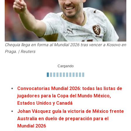
JAGUARS
WIZARDS
TITANS
WARRIORS
COWBOYS
CLIPPERS
Chequia llega en forma al Mundial 2026 tras vencer a Kosovo en
GIANTS
LAKERS
Praga. | Reuters
EAGLES
SUNS
COMMANDERS
KINGS
Convocatorias Mundial 2026: todas las listas de
jugadores para la Copa del Mundo México,
CARDINALS
MAVERICKS
Estados Unidos y Canadá
Johan Vásquez guía la victoria de México frente
RAMS
ROCKETS
Australia en duelo de preparación para el
Mundial 2026
49ERS
GRIZZLIES