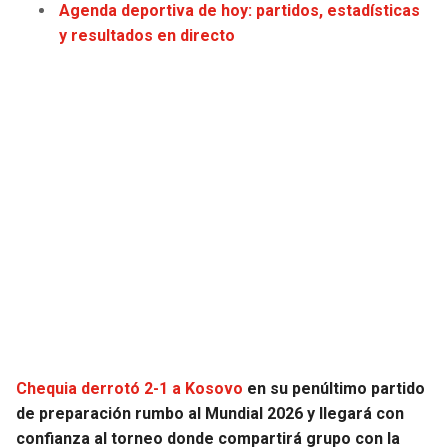
Agenda deportiva de hoy: partidos, estadísticas
y resultados en directo
SEAHAWKS
PELICANS
BEARS
SPURS
LIONS
NUGGETS
PACKERS
TIMBERWOLVES
VIKINGS
THUNDER
FALCONS
TRAIL BLAZERS
PANTHERS
JAZZ
Chequia derrotó 2-1 a Kosovo
en su penúltimo partido
SAINTS
de preparación rumbo al Mundial 2026 y llegará con
confianza al torneo donde compartirá grupo con la