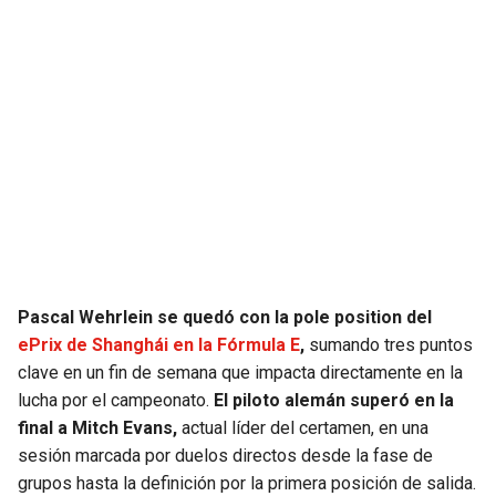
JAGUARS
WIZARDS
TITANS
WARRIORS
COWBOYS
CLIPPERS
GIANTS
LAKERS
EAGLES
SUNS
COMMANDERS
KINGS
Pascal Wehrlein se quedó con la pole position del
ePrix de Shanghái en la Fórmula E
,
sumando tres puntos
CARDINALS
MAVERICKS
clave en un fin de semana que impacta directamente en la
lucha por el campeonato.
El piloto alemán superó en la
RAMS
ROCKETS
final a Mitch Evans,
actual líder del certamen, en una
sesión marcada por duelos directos desde la fase de
49ERS
GRIZZLIES
grupos hasta la definición por la primera posición de salida.