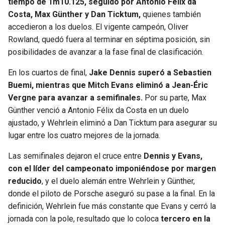
tiempo de 1m10.125, seguido por Antonio Félix da
BUCCANEERS
Costa, Max Günther y Dan Ticktum,
quienes también
accedieron a los duelos. El vigente campeón, Oliver
Rowland, quedó fuera al terminar en séptima posición, sin
posibilidades de avanzar a la fase final de clasificación.
En los cuartos de final,
Jake Dennis superó a Sebastien
Buemi, mientras que Mitch Evans eliminó a Jean-Éric
Vergne para avanzar a semifinales.
Por su parte, Max
Günther venció a Antonio Félix da Costa en un duelo
ajustado, y Wehrlein eliminó a Dan Ticktum para asegurar su
lugar entre los cuatro mejores de la jornada.
Las semifinales dejaron el cruce entre
Dennis y Evans,
con el líder del campeonato imponiéndose por margen
reducido
, y el duelo alemán entre Wehrlein y Günther,
donde el piloto de Porsche aseguró su pase a la final. En la
definición, Wehrlein fue más constante que Evans y cerró la
jornada con la pole, resultado que lo coloca
tercero en la