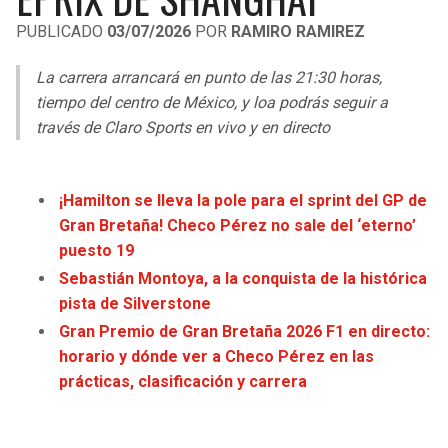
LIGA DE EXPANSIÓN MX
UEFA EUROPA LEAGUE
PUBLICADO
03/07/2026
POR
RAMIRO RAMIREZ
RAIDERS
CAVALIERS
LEAGUES CUP
UEFA CONFERENCE LEAGUE
La carrera arrancará en punto de las 21:30 horas,
MLS
tiempo del centro de México, y loa podrás seguir a
CHARGERS
PISTONS
través de Claro Sports en vivo y en directo
COPA LIBERTADORES
RAVENS
PACERS
COPA SUDAMERICANA
¡Hamilton se lleva la pole para el sprint del GP de
BENGALS
BUCKS
Gran Bretaña! Checo Pérez no sale del ‘eterno’
LIGA BETPLAY
puesto 19
BROWNS
HAWKS
Sebastián Montoya, a la conquista de la histórica
OTRAS LIGAS
pista de Silverstone
STEELERS
HORNETS
Gran Premio de Gran Bretaña 2026 F1 en directo:
horario y dónde ver a Checo Pérez en las
TEXANS
HEAT
prácticas, clasificación y carrera
COLTS
MAGIC