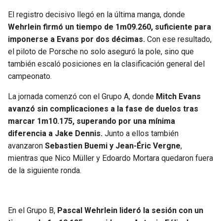
El registro decisivo llegó en la última manga, donde
SEAHAWKS
PELICANS
Wehrlein firmó un tiempo de 1m09.260, suficiente para
imponerse a Evans por dos décimas.
Con ese resultado,
BEARS
SPURS
el piloto de Porsche no solo aseguró la pole, sino que
también escaló posiciones en la clasificación general del
LIONS
NUGGETS
campeonato.
PACKERS
TIMBERWOLVES
La jornada comenzó con el Grupo A, donde
Mitch Evans
avanzó sin complicaciones a la fase de duelos tras
marcar 1m10.175, superando por una mínima
VIKINGS
THUNDER
diferencia a Jake Dennis.
Junto a ellos también
avanzaron
Sebastien Buemi y Jean-Éric Vergne
,
FALCONS
TRAIL BLAZERS
mientras que Nico Müller y Edoardo Mortara quedaron fuera
de la siguiente ronda.
PANTHERS
JAZZ
SAINTS
En el Grupo B,
Pascal Wehrlein lideró la sesión con un