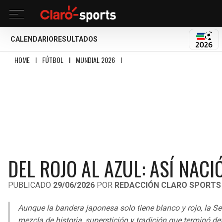
CALENDARIO
RESULTADOS
MUND
HOME
I
FÚTBOL
I
MUNDIAL 2026
I
DEL ROJO AL AZUL: ASÍ NACIÓ LA IDE
DEL ROJO AL AZUL: ASÍ NACI
PUBLICADO
29/06/2026
POR
REDACCIÓN CLARO SPORTS
Aunque la bandera japonesa solo tiene blanco y rojo, la Se
mezcla de historia, superstición y tradición que terminó de