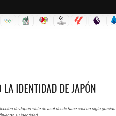
IAL 2026
OLÍMPICOS
SELECCIÓN MEXICANA
LIGA MX
CHAMPIONS LEAGUE
LALIGA
PREMIER L
S
NTIDAD DE JAPÓN
Ó LA IDENTIDAD DE JAPÓN
lección de Japón viste de azul desde hace casi un siglo gracias
finiendo su identidad.