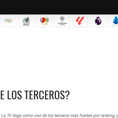
IAL 2026
OLÍMPICOS
SELECCIÓN MEXICANA
LIGA MX
CHAMPIONS LEAGUE
LALIGA
PREMIER L
S
ERCEROS?
DE LOS TERCEROS?
 Tri llega como uno de los terceros más fuertes por ranking, pl