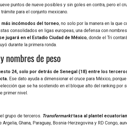
nueve puntos de nueve posibles y sin goles en contra, pero el cr
trámite para el conjunto mexicano.
s más incómodos del torneo
, no solo por la manera en la que 
tbolistas consolidados en ligas europeas, una defensa con nombre
 se jugará en el Estadio Ciudad de México
, donde el Tri contar
uyó durante la primera ronda.
 y nombres de peso
uesto 24, solo por detrás de Senegal (18) entre los tercero
cta.
Ese dato ayuda a dimensionar el cruce para México, porque l
 selección que se ha sostenido en el bloque alto del ranking por 
e primer nivel.
 del grupo de terceros.
Transfermarkt
tasa al plantel ecuatoria
 de Argelia, Ghana, Paraguay, Bosnia-Herzegovina y RD Congo, au