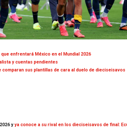
s que enfrentará México en el Mundial 2026
alista y cuentas pendientes
comparan sus plantillas de cara al duelo de dieciseisavos
 2026 y
ya conoce a su rival en los dieciseisavos de final: E