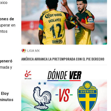
éxico
lones de
uperar en
untos
LIGA MX
AMÉRICA ARRANCA LA PRETEMPORADA CON EL PIE DERECHO
 generó
ornada y
 Eloy
 minutos