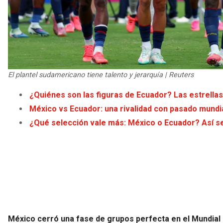
El plantel sudamericano tiene talento y jerarquía | Reuters
¿Quiénes son las figuras de Ecuador? Las estrella
México vs Ecuador: una rivalidad con pasado mundi
¿Qué selección vale más: México o Ecuador? Así se 
México cerró una fase de grupos perfecta en el Mundial