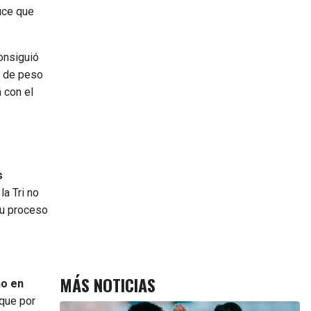
uce que
consiguió
s de peso
á con el
s
a Tri no
su proceso
MÁS NOTICIAS
no en
nque por