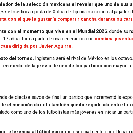
ededor de la selección mexicana al revelar que uno de sus 
com
, el mediocampista de Xolos de Tijuana mencionó al jugador d
sta con el que le gustaría compartir cancha durante su carr
nte con el momento que vive en el Mundial 2026
, donde su 
 de 17 años, forma parte de una generación que
combina juventu
ana dirigida por Javier Aguirre.
xto del torneo.
Inglaterra será el rival de México en los octavos
 en medio de la previa de uno de los partidos con mayor a
onda de dieciseisavos de final, un partido que incrementó la expo
 de eliminación directa también quedó registrada entre los
ñalado como uno de los futbolistas más jóvenes en iniciar un part
na referencia al fútbol europeo
, especialmente por el lugar 