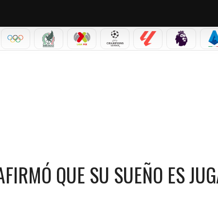
IAL 2026
OLÍMPICOS
SELECCIÓN MEXICANA
LIGA MX
CHAMPIONS LEAGUE
LALIGA
PREMIER L
S
QUE SU SUEÑO ES JUGAR CON JUDE BELLINGHAM
 AFIRMÓ QUE SU SUEÑO ES JU