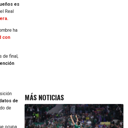
sueños es
el Real
era.
nombre ha
d con
 de final,
tención
sición
MÁS NOTICIAS
 datos de
ido de
que ocupa