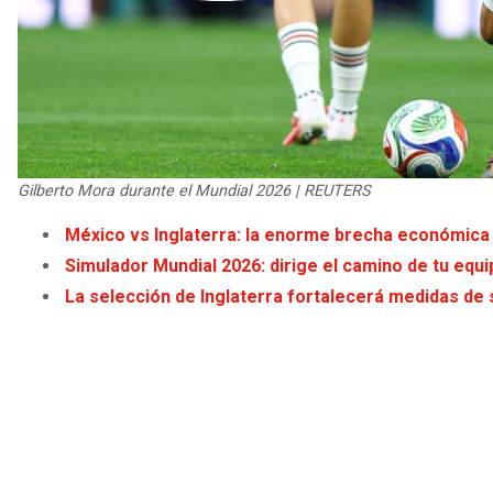
Gilberto Mora durante el Mundial 2026 | REUTERS
México vs Inglaterra: la enorme brecha económica en
Simulador Mundial 2026: dirige el camino de tu equip
La selección de Inglaterra fortalecerá medidas de 