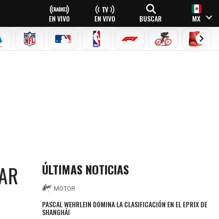
EN VIVO
EN VIVO
BUSCAR
MX
EAGUE
ERIE A
NFL
MLB
NBA
FÓRMULA 1
CICLISMO
BOXEO
ÚLTIMAS NOTICIAS
GAR
MOTOR
PASCAL WEHRLEIN DOMINA LA CLASIFICACIÓN EN EL EPRIX DE
SHANGHÁI