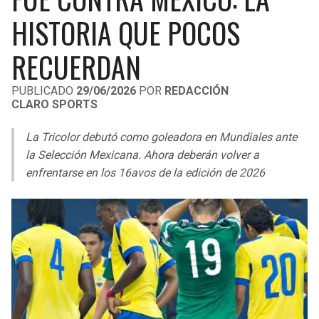
LIGA DE EXPANSIÓN MX
UEFA EUROPA LEAGUE
HISTORIA QUE POCOS
RAIDERS
CAVALIERS
LEAGUES CUP
UEFA CONFERENCE LEAGUE
RECUERDAN
MLS
CHARGERS
PISTONS
PUBLICADO
29/06/2026
POR
REDACCIÓN
CLARO SPORTS
COPA LIBERTADORES
RAVENS
PACERS
La Tricolor debutó como goleadora en Mundiales ante
COPA SUDAMERICANA
BENGALS
BUCKS
la Selección Mexicana. Ahora deberán volver a
LIGA BETPLAY
enfrentarse en los 16avos de la edición de 2026
BROWNS
HAWKS
OTRAS LIGAS
STEELERS
HORNETS
TEXANS
HEAT
COLTS
MAGIC